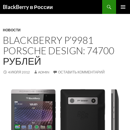
BlackBerry в России
ПЕРЕЙТИ
ОСНОВ
К
МЕНЮ
СОДЕРЖИМОМУ
НОВОСТИ
BLACKBERRY P’9981
PORSCHE DESIGN: 74700
РУБЛЕЙ
4 ИЮЛЯ 2012
ADMIN
ОСТАВИТЬ КОММЕНТАРИЙ