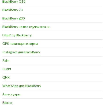
BlackBerry Q10
BlackBerry Z3
BlackBerry Z30
BlackBerry на все случаи жизни
DTEK by BlackBerry
GPS навигация и карты
Instagram для BlackBerry
Palm
Punkt
QNX
WhatsApp для BlackBerry
Аксессуары
Важно