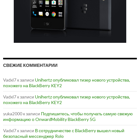
СВЕЖИЕ КОММЕНТАРИИ
Vadxl7
к записи
Unihertz опубликовал тизер нового устройства,
похожего на BlackBerry KEY2
Vadxl7
к записи
Unihertz опубликовал тизер нового устройства,
похожего на BlackBerry KEY2
yuka2000
к записи
Подпишитесь, чтобы получать самую свежую
информацию о OnwardMobility BlackBerry 5G
Vadxl7
к записи
В сотрудничестве с BlackBerry вышел новый
безопасный мессенджер Rolo