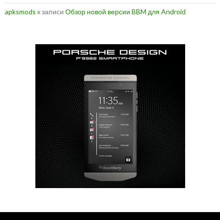
apksmods
к записи
Обзор новой версии BBM для Android