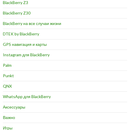
BlackBerry Z3
BlackBerry Z30
BlackBerry на все случаи жизни
DTEK by BlackBerry
GPS навигация и карты
Instagram для BlackBerry
Palm
Punkt
QNX
WhatsApp для BlackBerry
Аксессуары
Важно
Игры