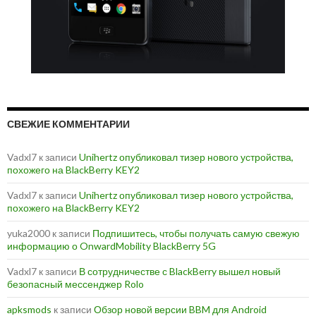
СВЕЖИЕ КОММЕНТАРИИ
Vadxl7
к записи
Unihertz опубликовал тизер нового устройства,
похожего на BlackBerry KEY2
Vadxl7
к записи
Unihertz опубликовал тизер нового устройства,
похожего на BlackBerry KEY2
yuka2000
к записи
Подпишитесь, чтобы получать самую свежую
информацию о OnwardMobility BlackBerry 5G
Vadxl7
к записи
В сотрудничестве с BlackBerry вышел новый
безопасный мессенджер Rolo
apksmods
к записи
Обзор новой версии BBM для Android