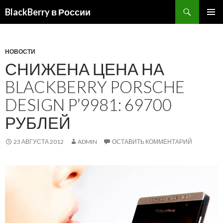
BlackBerry в России
ПЕРЕЙТИ
ОСНОВ
К
МЕНЮ
СОДЕРЖИМОМУ
НОВОСТИ
СНИЖЕНА ЦЕНА НА
BLACKBERRY PORSCHE
DESIGN P’9981: 69700
РУБЛЕЙ
23 АВГУСТА 2012
ADMIN
ОСТАВИТЬ КОММЕНТАРИЙ