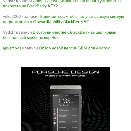
Vadxl7
к записи
Unihertz опубликовал тизер нового устройства,
похожего на BlackBerry KEY2
yuka2000
к записи
Подпишитесь, чтобы получать самую свежую
информацию о OnwardMobility BlackBerry 5G
Vadxl7
к записи
В сотрудничестве с BlackBerry вышел новый
безопасный мессенджер Rolo
apksmods
к записи
Обзор новой версии BBM для Android