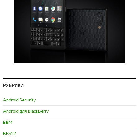
РУБРИКИ
Android Security
Android для BlackBerry
BBM
BES12