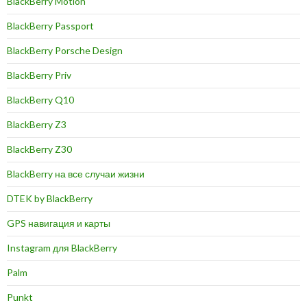
BlackBerry Motion
BlackBerry Passport
BlackBerry Porsche Design
BlackBerry Priv
BlackBerry Q10
BlackBerry Z3
BlackBerry Z30
BlackBerry на все случаи жизни
DTEK by BlackBerry
GPS навигация и карты
Instagram для BlackBerry
Palm
Punkt