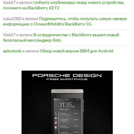
Vadxl7
к записи
Unihertz опубликовал тизер нового устройства,
похожего на BlackBerry KEY2
yuka2000
к записи
Подпишитесь, чтобы получать самую свежую
информацию о OnwardMobility BlackBerry 5G
Vadxl7
к записи
В сотрудничестве с BlackBerry вышел новый
безопасный мессенджер Rolo
apksmods
к записи
Обзор новой версии BBM для Android