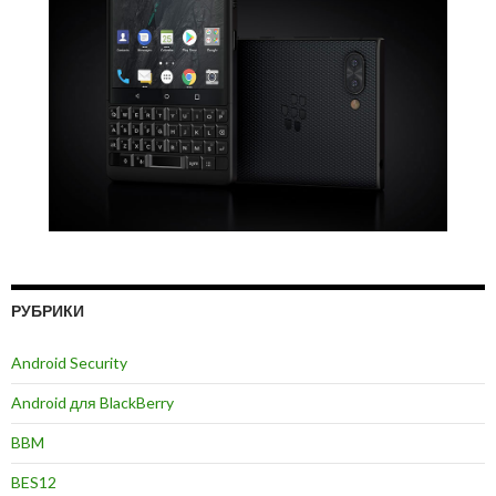
РУБРИКИ
Android Security
Android для BlackBerry
BBM
BES12