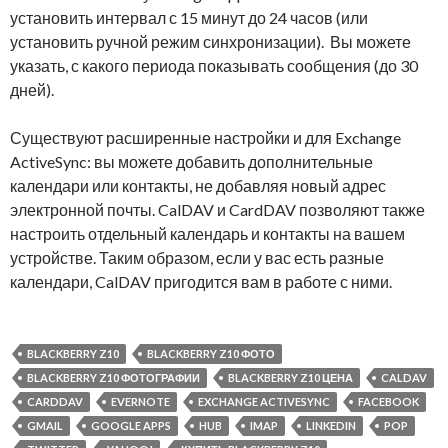
установить интервал с 15 минут до 24 часов (или
установить ручной режим синхронизации). Вы можете
указать, с какого периода показывать сообщения (до 30
дней).
Существуют расширенные настройки и для Exchange
ActiveSync: вы можете добавить дополнительные
календари или контакты, не добавляя новый адрес
электронной почты. CalDAV и CardDAV позволяют также
настроить отдельный календарь и контакты на вашем
устройстве. Таким образом, если у вас есть разные
календари, CalDAV пригодится вам в работе с ними.
BLACKBERRY Z10
BLACKBERRY Z10 ФОТО
BLACKBERRY Z10 ФОТОГРАФИИ
BLACKBERRY Z10 ЦЕНА
CALDAV
CARDDAV
EVERNOTE
EXCHANGE ACTIVESYNC
FACEBOOK
GMAIL
GOOGLE APPS
HUB
IMAP
LINKEDIN
POP