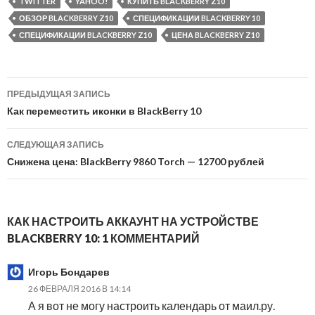
TWITTER
YAHOO!
КУПИТЬ BLACKBERRY Z10
ОБЗОР BLACKBERRY Z10
СПЕЦИФИКАЦИИ BLACKBERRY 10
СПЕЦИФИКАЦИИ BLACKBERRY Z10
ЦЕНА BLACKBERRY Z10
Навигация
ПРЕДЫДУЩАЯ ЗАПИСЬ
по
Как переместить иконки в BlackBerry 10
записям
СЛЕДУЮЩАЯ ЗАПИСЬ
Снижена цена: BlackBerry 9860 Torch — 12700 рублей
КАК НАСТРОИТЬ АККАУНТ НА УСТРОЙСТВЕ
BLACKBERRY 10: 1 КОММЕНТАРИЙ
Игорь Бондарев
26 ФЕВРАЛЯ 2016 В 14:14
А я вот не могу настроить календарь от маил.ру.