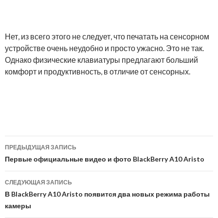
Нет, из всего этого не следует, что печатать на сенсорном
устройстве очень неудобно и просто ужасно. Это не так.
Однако физические клавиатуры предлагают больший
комфорт и продуктивность, в отличие от сенсорных.
Навигация
ПРЕДЫДУЩАЯ ЗАПИСЬ
по
Первые официальные видео и фото BlackBerry A10 Aristo
записям
СЛЕДУЮЩАЯ ЗАПИСЬ
В BlackBerry A10 Aristo появится два новых режима работы
камеры