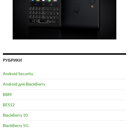
РУБРИКИ
Android Security
Android для BlackBerry
BBM
BES12
BlackBerry 10
BlackBerry 5G