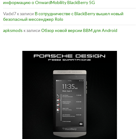
информацию о OnwardMobility BlackBerry 5G
Vadxl7
к записи
В сотрудничестве с BlackBerry вышел новый
безопасный мессенджер Rolo
apksmods
к записи
Обзор новой версии BBM для Android