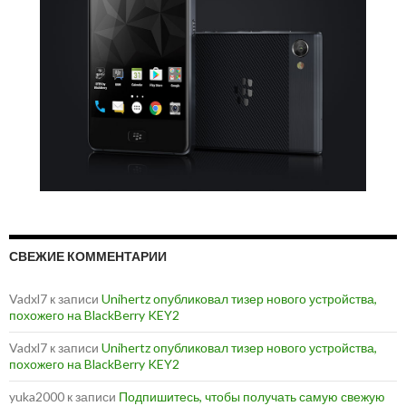
СВЕЖИЕ КОММЕНТАРИИ
Vadxl7
к записи
Unihertz опубликовал тизер нового устройства,
похожего на BlackBerry KEY2
Vadxl7
к записи
Unihertz опубликовал тизер нового устройства,
похожего на BlackBerry KEY2
yuka2000
к записи
Подпишитесь, чтобы получать самую свежую