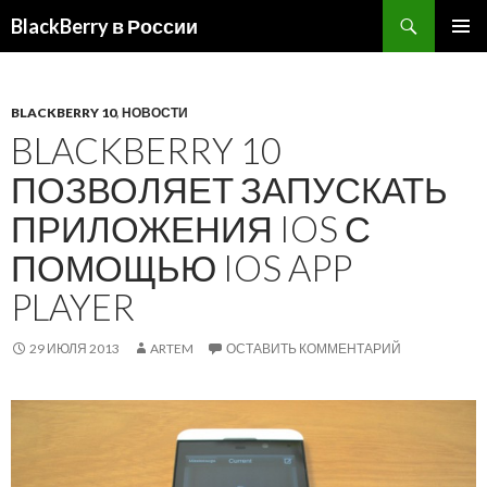
BlackBerry в России
ПЕРЕЙТИ
ОСНОВ
К
МЕНЮ
СОДЕРЖИМОМУ
BLACKBERRY 10
,
НОВОСТИ
BLACKBERRY 10
ПОЗВОЛЯЕТ ЗАПУСКАТЬ
ПРИЛОЖЕНИЯ IOS С
ПОМОЩЬЮ IOS APP
PLAYER
29 ИЮЛЯ 2013
ARTEM
ОСТАВИТЬ КОММЕНТАРИЙ