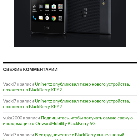
СВЕЖИЕ КОММЕНТАРИИ
Vadxl7
к записи
Unihertz опубликовал тизер нового устройства,
похожего на BlackBerry KEY2
Vadxl7
к записи
Unihertz опубликовал тизер нового устройства,
похожего на BlackBerry KEY2
yuka2000
к записи
Подпишитесь, чтобы получать самую свежую
информацию о OnwardMobility BlackBerry 5G
Vadxl7
к записи
В сотрудничестве с BlackBerry вышел новый