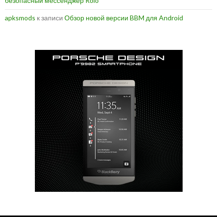
безопасный мессенджер Rolo
apksmods
к записи
Обзор новой версии BBM для Android