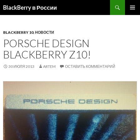
BlackBerry в России
ПЕРЕЙТИ
ОСНОВ
К
МЕНЮ
СОДЕРЖИМОМУ
BLACKBERRY 10
,
НОВОСТИ
PORSCHE DESIGN
BLACKBERRY Z10!
30 ИЮЛЯ 2013
ARTEM
ОСТАВИТЬ КОММЕНТАРИЙ