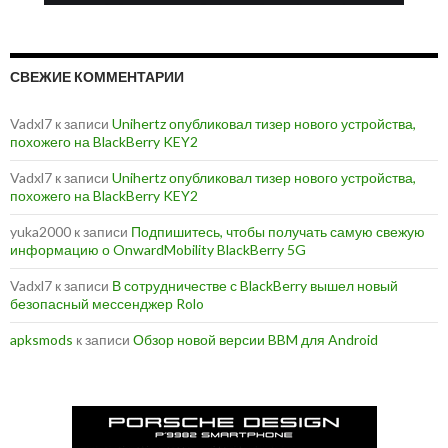
СВЕЖИЕ КОММЕНТАРИИ
Vadxl7
к записи
Unihertz опубликовал тизер нового устройства,
похожего на BlackBerry KEY2
Vadxl7
к записи
Unihertz опубликовал тизер нового устройства,
похожего на BlackBerry KEY2
yuka2000
к записи
Подпишитесь, чтобы получать самую свежую
информацию о OnwardMobility BlackBerry 5G
Vadxl7
к записи
В сотрудничестве с BlackBerry вышел новый
безопасный мессенджер Rolo
apksmods
к записи
Обзор новой версии BBM для Android