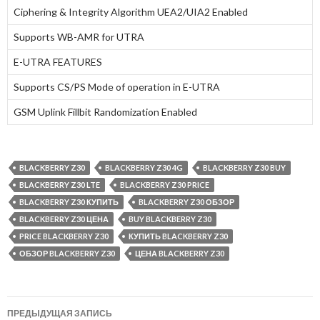
Ciphering & Integrity Algorithm UEA2/UIA2 Enabled
Supports WB-AMR for UTRA
E-UTRA FEATURES
Supports CS/PS Mode of operation in E-UTRA
GSM Uplink Fillbit Randomization Enabled
BLACKBERRY Z30
BLACKBERRY Z30 4G
BLACKBERRY Z30 BUY
BLACKBERRY Z30 LTE
BLACKBERRY Z30 PRICE
BLACKBERRY Z30 КУПИТЬ
BLACKBERRY Z30 ОБЗОР
BLACKBERRY Z30 ЦЕНА
BUY BLACKBERRY Z30
PRICE BLACKBERRY Z30
КУПИТЬ BLACKBERRY Z30
ОБЗОР BLACKBERRY Z30
ЦЕНА BLACKBERRY Z30
Навигация
ПРЕДЫДУЩАЯ ЗАПИСЬ