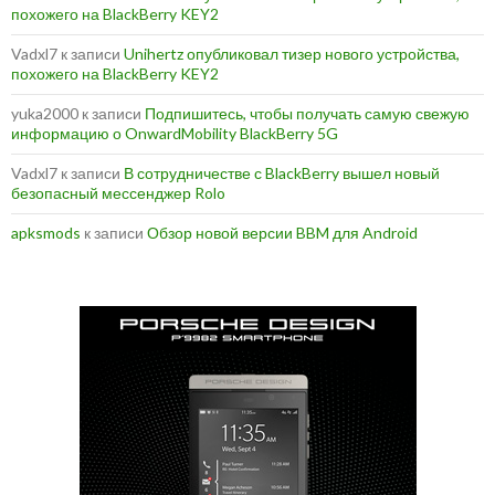
похожего на BlackBerry KEY2
Vadxl7
к записи
Unihertz опубликовал тизер нового устройства,
похожего на BlackBerry KEY2
yuka2000
к записи
Подпишитесь, чтобы получать самую свежую
информацию о OnwardMobility BlackBerry 5G
Vadxl7
к записи
В сотрудничестве с BlackBerry вышел новый
безопасный мессенджер Rolo
apksmods
к записи
Обзор новой версии BBM для Android