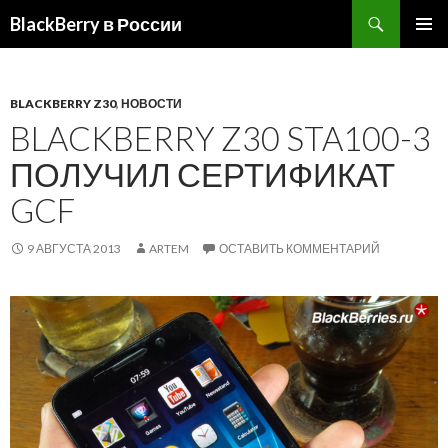
BlackBerry в России
ПЕРЕЙТИ
ОСНОВ
К
МЕНЮ
СОДЕРЖИМОМУ
BLACKBERRY Z30
,
НОВОСТИ
BLACKBERRY Z30 STA100-3
ПОЛУЧИЛ СЕРТИФИКАТ
GCF
9 АВГУСТА 2013
ARTEM
ОСТАВИТЬ КОММЕНТАРИЙ