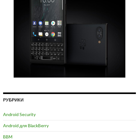
РУБРИКИ
Android Security
Android для BlackBerry
BBM