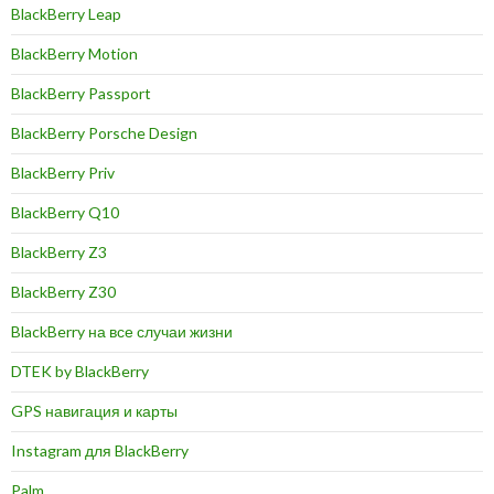
BlackBerry Leap
BlackBerry Motion
BlackBerry Passport
BlackBerry Porsche Design
BlackBerry Priv
BlackBerry Q10
BlackBerry Z3
BlackBerry Z30
BlackBerry на все случаи жизни
DTEK by BlackBerry
GPS навигация и карты
Instagram для BlackBerry
Palm