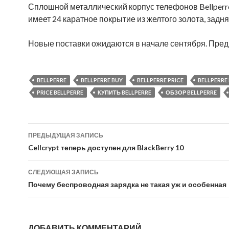
Сплошной металлический корпус телефонов Bellperre
имеет 24 каратное покрытие из желтого золота, задн
Новые поставки ожидаются в начале сентября. Пред
BELLPERRE
BELLPERRE BUY
BELLPERRE PRICE
BELLPERRE
PRICE BELLPERRE
КУПИТЬ BELLPERRE
ОБЗОР BELLPERRE
Навигация
ПРЕДЫДУЩАЯ ЗАПИСЬ
по
Cellcrypt теперь доступен для BlackBerry 10
записям
СЛЕДУЮЩАЯ ЗАПИСЬ
Почему беспроводная зарядка не такая уж и особенная
ДОБАВИТЬ КОММЕНТАРИЙ