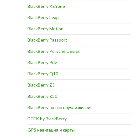
BlackBerry KEYone
ИТЬ
BlackBerry Leap
BlackBerry Motion
BlackBerry Passport
BlackBerry Porsche Design
BlackBerry Priv
BlackBerry Q10
BlackBerry Z3
BlackBerry Z30
BlackBerry на все случаи жизни
DTEK by BlackBerry
GPS навигация и карты