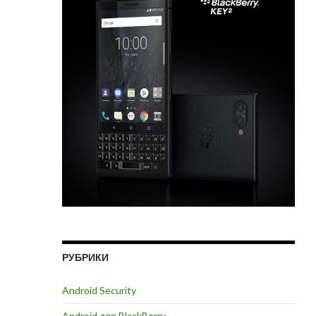
РУБРИКИ
Android Security
Android для BlackBerry