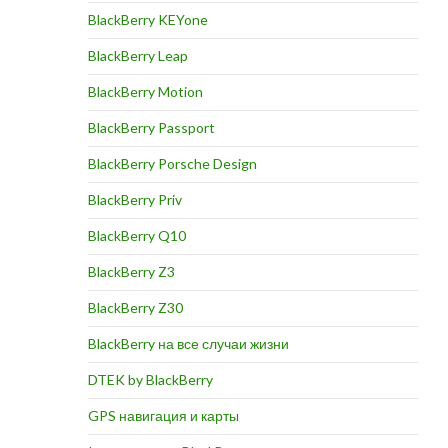
BlackBerry KEYone
BlackBerry Leap
BlackBerry Motion
BlackBerry Passport
BlackBerry Porsche Design
BlackBerry Priv
BlackBerry Q10
BlackBerry Z3
BlackBerry Z30
BlackBerry на все случаи жизни
DTEK by BlackBerry
GPS навигация и карты