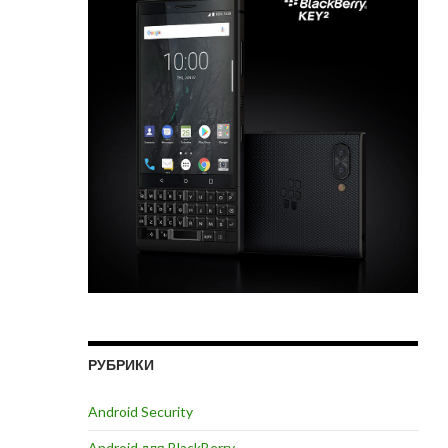
РУБРИКИ
Android Security
Android для BlackBerry