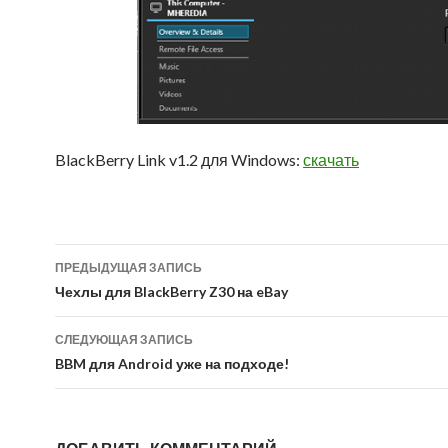
BlackBerry Link v1.2 для Windows:
скачать
Навигация
ПРЕДЫДУЩАЯ ЗАПИСЬ
по
Чехлы для BlackBerry Z30 на eBay
записям
СЛЕДУЮЩАЯ ЗАПИСЬ
BBM для Android уже на подходе!