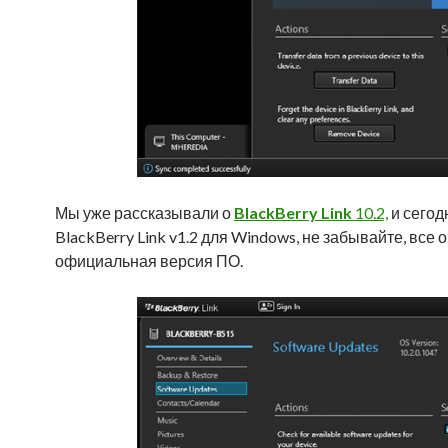
Мы уже рассказывали о
BlackBerry
Link
10.2,
и сегод
BlackBerry Link v1.2 для Windows, не забывайте, все 
официальная версия ПО.