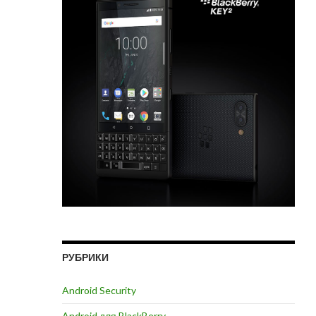
РУБРИКИ
Android Security
Android для BlackBerry