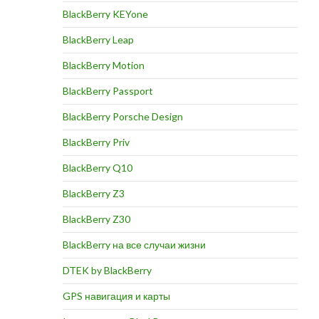
BlackBerry KEYone
ИТЬ
BlackBerry Leap
BlackBerry Motion
BlackBerry Passport
BlackBerry Porsche Design
BlackBerry Priv
BlackBerry Q10
BlackBerry Z3
BlackBerry Z30
BlackBerry на все случаи жизни
DTEK by BlackBerry
GPS навигация и карты