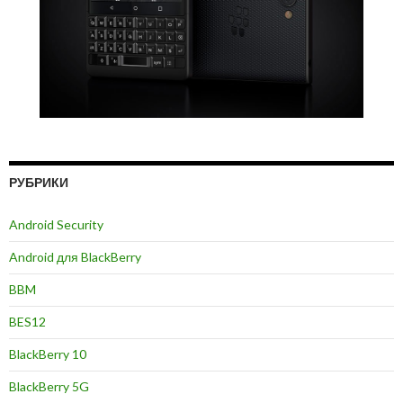
РУБРИКИ
Android Security
Android для BlackBerry
BBM
BES12
BlackBerry 10
BlackBerry 5G