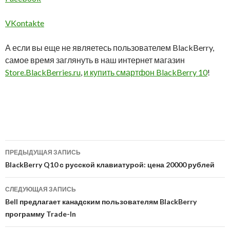
VKontakte
А если вы еще не являетесь пользователем BlackBerry,
самое время заглянуть в наш интернет магазин
Store.BlackBerries.ru
,
и купить смартфон BlackBerry 10
!
Навигация
ПРЕДЫДУЩАЯ ЗАПИСЬ
по
BlackBerry Q10 с русской клавиатурой: цена 20000 рублей
записям
СЛЕДУЮЩАЯ ЗАПИСЬ
Bell предлагает канадским пользователям BlackBerry
программу Trade-In