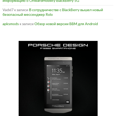
информацию о OnwardMobility BlackBerry 5G
Vadxl7
к записи
В сотрудничестве с BlackBerry вышел новый
безопасный мессенджер Rolo
apksmods
к записи
Обзор новой версии BBM для Android