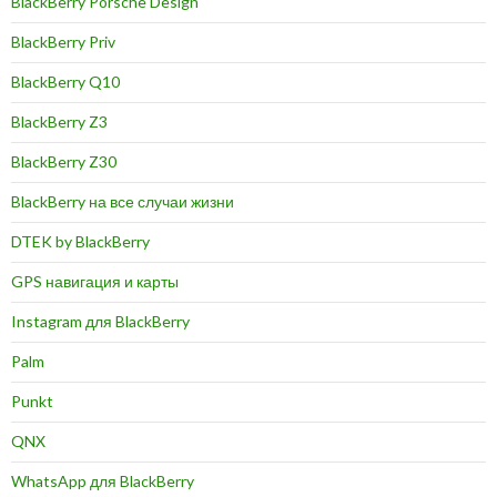
BlackBerry Porsche Design
BlackBerry Priv
BlackBerry Q10
BlackBerry Z3
BlackBerry Z30
BlackBerry на все случаи жизни
DTEK by BlackBerry
GPS навигация и карты
Instagram для BlackBerry
Palm
Punkt
QNX
WhatsApp для BlackBerry