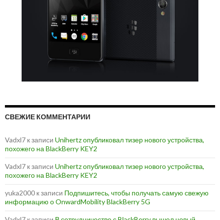
СВЕЖИЕ КОММЕНТАРИИ
Vadxl7
к записи
Unihertz опубликовал тизер нового устройства,
похожего на BlackBerry KEY2
Vadxl7
к записи
Unihertz опубликовал тизер нового устройства,
похожего на BlackBerry KEY2
yuka2000
к записи
Подпишитесь, чтобы получать самую свежую
информацию о OnwardMobility BlackBerry 5G
Vadxl7
к записи
В сотрудничестве с BlackBerry вышел новый