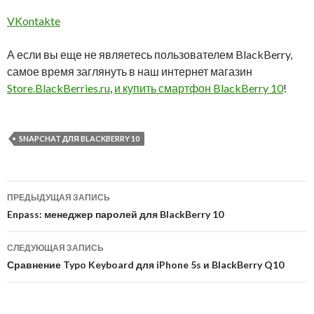
VKontakte
А если вы еще не являетесь пользователем BlackBerry,
самое время заглянуть в наш интернет магазин
Store.BlackBerries.ru
,
и купить смартфон BlackBerry 10
!
SNAPCHAT ДЛЯ BLACKBERRY 10
Навигация
ПРЕДЫДУЩАЯ ЗАПИСЬ
по
Enpass: менеджер паролей для BlackBerry 10
записям
СЛЕДУЮЩАЯ ЗАПИСЬ
Сравнение Typo Keyboard для iPhone 5s и BlackBerry Q10