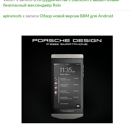
безопасный мессенджер Rolo
apksmods
к записи
Обзор новой версии BBM для Android