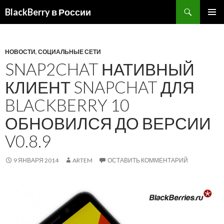
BlackBerry в России
ПЕРЕЙТИ
ОСНОВ
К
МЕНЮ
СОДЕРЖИМОМУ
НОВОСТИ
,
СОЦИАЛЬНЫЕ СЕТИ
SNAP2CHAT НАТИВНЫЙ
КЛИЕНТ SNAPCHAT ДЛЯ
BLACKBERRY 10
ОБНОВИЛСЯ ДО ВЕРСИИ
V0.8.9
9 ЯНВАРЯ 2014
ARTEM
ОСТАВИТЬ КОММЕНТАРИЙ