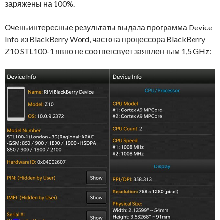
заряжены на 100%.
Очень интересные результаты выдала программа Device
Info из BlackBerry Word, частота процессора BlackBerry
Z10 STL100-1 явно не соответсвует заявленным 1,5 GHz: