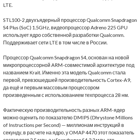
LTE.
STL100-2 двухъядерный процессор Qualcomm Snapdragon
S4 Plus (SoC) 1.5GHz, видеопроцессор Adreno 225 GPU
использует ядро собственной разработки Qualcomm.
Поддерживает сети LTE в том числе в России.
Процессор Qualcomm Snapdragon S4, основан на новой
микропроцессорной ARM-совместимой архитектуре под
названием Krait. Именно эта модель Qualcomm стала
первой, превзошедшей производительность Cortex-A9,
да ещё и первым массовым процессором
произведенным с использованием техпроцесса 28 нм.
Фактическую производительность разных ARM-ядер
можно оценить по показателю DMIPS (Dhrystone Millions
of Instructions per Second) — миллионам инструкций в
секунду, в расчете на ядро, у OMAP 4470 этот показатель
составляет 2,5 млн, а у Snapdragon S4 3,3 млн, это