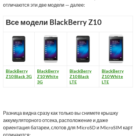
отличаются эти две модели — далее:
Все модели BlackBerry Z10
BlackBerry
BlackBerry
BlackBerry
BlackBerry
Z10 Black 3G
Z10 White
Z10 Black
Z10 White
3G
LTE
LTE
Разница видна сразу как только вы снимете крышку
аккумуляторного отсека, расположение и даже
ориентация батареи, слотов для MicroSD и MicroSIM карт
отличаются: