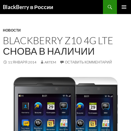
BlackBerry в России
ПЕРЕЙТИ
ОСНОВ
К
МЕНЮ
СОДЕРЖИМОМУ
НОВОСТИ
BLACKBERRY Z10 4G LTE
СНОВА В НАЛИЧИИ
11 ЯНВАРЯ 2014
ARTEM
ОСТАВИТЬ КОММЕНТАРИЙ