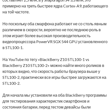
примерно на треть быстрее ядра Cortex-A9, работающего
на той частоте.
Но поскольку оба смарфона работают не со столь явным
различием в скорости, вероятно не последнюю роль в
этом играет более высокая производительность
видеопроцессора PowerVR SGX 544 GPU установленного
в STL100-1.
На YouTube по тегу «BlackBerry Z10 STL100-1 vs
BlackBerry Z10 STL100-2» можно найти много роликов в
которых видно, что скорость работы браузера выше у
STL100-2, практически все игры быстрее загружаются на
STL100-2.
Для начала мы установили на оба BlackBerry программы
для тестирования характеристик смартфонов и
состояния батареи, перед тестом девайсы были