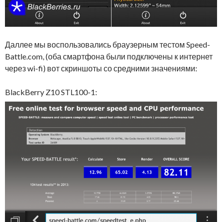
Даллее мы воспользовались браузерным тестом Speed-
Battle.com, (оба смартфона были подключены к интернет
через wi-fi) вот скриншоты со средними значениями:
BlackBerry Z10 STL100-1: