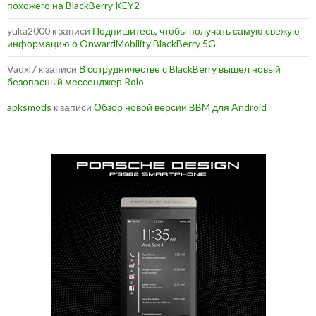
похожего на BlackBerry KEY2
yuka2000
к записи
Подпишитесь, чтобы получать самую свежую
информацию о OnwardMobility BlackBerry 5G
Vadxl7
к записи
В сотрудничестве с BlackBerry вышел новый
безопасный мессенджер Rolo
apksmods
к записи
Обзор новой версии BBM для Android