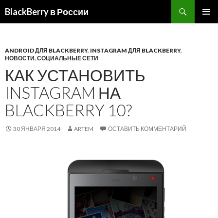
BlackBerry в России
ПЕРЕЙТИ
ОСНОВ
К
МЕНЮ
СОДЕРЖИМОМУ
ANDROID ДЛЯ BLACKBERRY
,
INSTAGRAM ДЛЯ BLACKBERRY
,
НОВОСТИ
,
СОЦИАЛЬНЫЕ СЕТИ
КАК УСТАНОВИТЬ
INSTAGRAM НА
BLACKBERRY 10?
30 ЯНВАРЯ 2014
ARTEM
ОСТАВИТЬ КОММЕНТАРИЙ