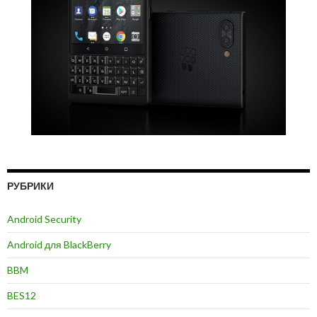
РУБРИКИ
Android Security
Android для BlackBerry
BBM
BES12