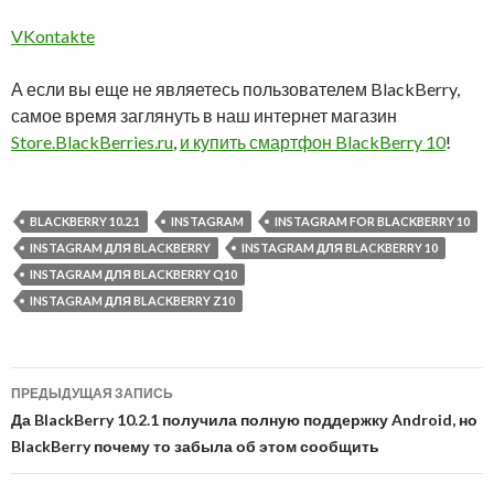
VKontakte
А если вы еще не являетесь пользователем BlackBerry,
самое время заглянуть в наш интернет магазин
Store.BlackBerries.ru
,
и купить смартфон BlackBerry 10
!
BLACKBERRY 10.2.1
INSTAGRAM
INSTAGRAM FOR BLACKBERRY 10
INSTAGRAM ДЛЯ BLACKBERRY
INSTAGRAM ДЛЯ BLACKBERRY 10
INSTAGRAM ДЛЯ BLACKBERRY Q10
INSTAGRAM ДЛЯ BLACKBERRY Z10
Навигация
ПРЕДЫДУЩАЯ ЗАПИСЬ
по
Да BlackBerry 10.2.1 получила полную поддержку Android, но
BlackBerry почему то забыла об этом сообщить
записям