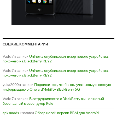
СВЕЖИЕ КОММЕНТАРИИ
Vadxl7
к записи
Unihertz опубликовал тизер нового устройства,
похожего на BlackBerry KEY2
Vadxl7
к записи
Unihertz опубликовал тизер нового устройства,
похожего на BlackBerry KEY2
yuka2000
к записи
Подпишитесь, чтобы получать самую свежую
информацию о OnwardMobility BlackBerry 5G
Vadxl7
к записи
В сотрудничестве с BlackBerry вышел новый
безопасный мессенджер Rolo
apksmods
к записи
Обзор новой версии BBM для Android