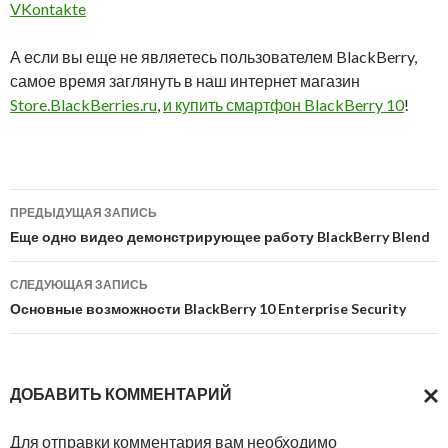
VKontakte
А если вы еще не являетесь пользователем BlackBerry,
самое время заглянуть в наш интернет магазин
Store.BlackBerries.ru
,
и купить смартфон BlackBerry 10
!
Навигация
ПРЕДЫДУЩАЯ ЗАПИСЬ
по
Еще одно видео демонстрирующее работу BlackBerry Blend
записям
СЛЕДУЮЩАЯ ЗАПИСЬ
Основные возможности BlackBerry 10 Enterprise Security
ДОБАВИТЬ КОММЕНТАРИЙ
ОТМ
Для отправки комментария вам необходимо
ОТВ