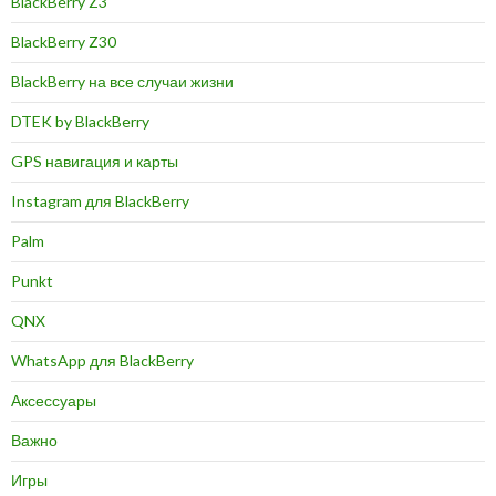
BlackBerry Z3
BlackBerry Z30
BlackBerry на все случаи жизни
DTEK by BlackBerry
GPS навигация и карты
Instagram для BlackBerry
Palm
Punkt
QNX
WhatsApp для BlackBerry
Аксессуары
Важно
Игры