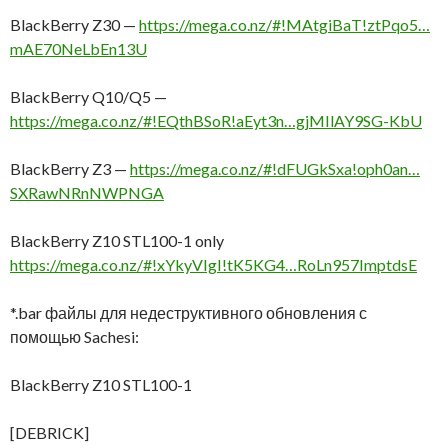
BlackBerry Z30 —
https://mega.co.nz/#!MAtgiBaT!ztPqo5…
mAE70NeLbEn13U
BlackBerry Q10/Q5 —
https://mega.co.nz/#!EQthBSoR!aEyt3n…gjMIlAY9SG-KbU
BlackBerry Z3 —
https://mega.co.nz/#!dFUGkSxa!oph0an…
SXRawNRnNWPNGA
BlackBerry Z10 STL100-1 only
https://mega.co.nz/#!xYkyVIgI!tK5KG4…RoLn957ImptdsE
*.bar файлы для недеструктивного обновления с
помощью Sachesi:
BlackBerry Z10 STL100-1
[DEBRICK]