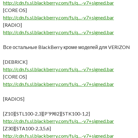
http://cdn.fs.sl.blackberry.com/fs/q…-v7+signed.bar
[CORE OS]
http://cdn.fs.sl.blackberry.com/fs/q…-v7+signed.bar
[RADIO]
http://cdn.fs.sl.blackberry.com/fs/q…-v7+signed.bar
Все остальные BlackBerry кроме моделей для VERIZON
[DEBRICK]
http://cdn.fs.sl.blackberry.com/fs/q…-v7+signed.bar
[CORE OS]
http://cdn.fs.sl.blackberry.com/fs/q…-v7+signed.bar
[RADIOS]
[Z10][STL100-2,3][P’9982][STK100-1,2]
http://cdn.fs.sl.blackberry.com/fs/q…-v7+signed.bar
[Z30][STA100-2,3,5,6]
http://cdn.fs.sl.blackberry.com/fs/q…-v7+signed.bar