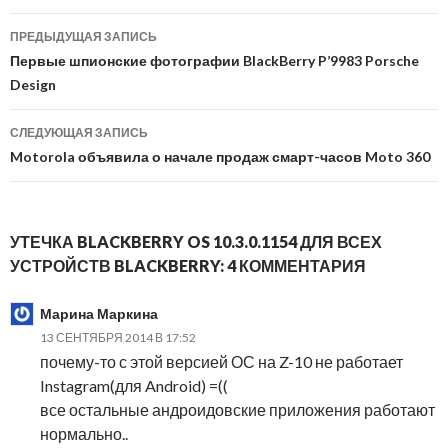
Навигация
ПРЕДЫДУЩАЯ ЗАПИСЬ
по
Первые шпионские фотографии BlackBerry P’9983 Porsche
Design
записям
СЛЕДУЮЩАЯ ЗАПИСЬ
Motorola объявила о начале продаж смарт-часов Moto 360
УТЕЧКА BLACKBERRY OS 10.3.0.1154 ДЛЯ ВСЕХ
УСТРОЙСТВ BLACKBERRY: 4 КОММЕНТАРИЯ
Марина Маркина
13 СЕНТЯБРЯ 2014 В 17:52
почему-то с этой версией ОС на Z-10 не работает
Instagram(для Android) =((
все остальные андроидовские приложения работают
нормально..