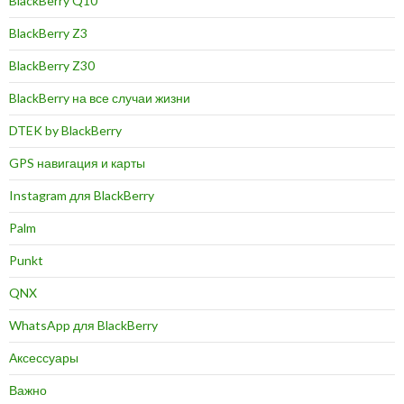
BlackBerry Q10
BlackBerry Z3
BlackBerry Z30
BlackBerry на все случаи жизни
DTEK by BlackBerry
GPS навигация и карты
Instagram для BlackBerry
Palm
Punkt
QNX
WhatsApp для BlackBerry
Аксессуары
Важно