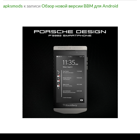
apksmods
к записи
Обзор новой версии BBM для Android