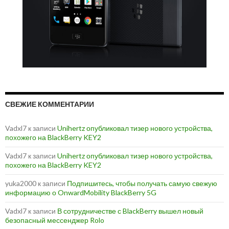
СВЕЖИЕ КОММЕНТАРИИ
Vadxl7
к записи
Unihertz опубликовал тизер нового устройства,
похожего на BlackBerry KEY2
Vadxl7
к записи
Unihertz опубликовал тизер нового устройства,
похожего на BlackBerry KEY2
yuka2000
к записи
Подпишитесь, чтобы получать самую свежую
информацию о OnwardMobility BlackBerry 5G
Vadxl7
к записи
В сотрудничестве с BlackBerry вышел новый
безопасный мессенджер Rolo