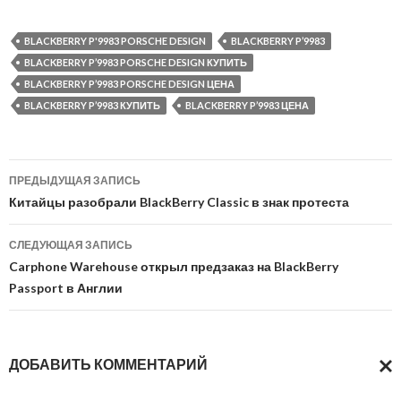
BLACKBERRY P'9983 PORSCHE DESIGN
BLACKBERRY P’9983
BLACKBERRY P’9983 PORSCHE DESIGN КУПИТЬ
BLACKBERRY P’9983 PORSCHE DESIGN ЦЕНА
BLACKBERRY P’9983 КУПИТЬ
BLACKBERRY P’9983 ЦЕНА
Навигация
ПРЕДЫДУЩАЯ ЗАПИСЬ
по
Китайцы разобрали BlackBerry Classic в знак протеста
записям
СЛЕДУЮЩАЯ ЗАПИСЬ
Carphone Warehouse открыл предзаказ на BlackBerry
Passport в Англии
ДОБАВИТЬ КОММЕНТАРИЙ
ОТМ