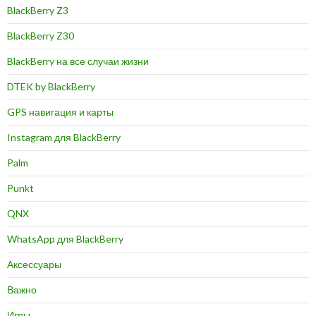
BlackBerry Z3
BlackBerry Z30
BlackBerry на все случаи жизни
DTEK by BlackBerry
GPS навигация и карты
Instagram для BlackBerry
Palm
Punkt
QNX
WhatsApp для BlackBerry
Аксессуары
Важно
Игры