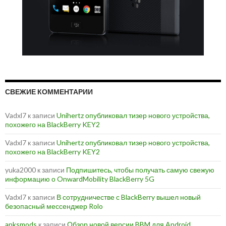
СВЕЖИЕ КОММЕНТАРИИ
Vadxl7
к записи
Unihertz опубликовал тизер нового устройства,
похожего на BlackBerry KEY2
Vadxl7
к записи
Unihertz опубликовал тизер нового устройства,
похожего на BlackBerry KEY2
yuka2000
к записи
Подпишитесь, чтобы получать самую свежую
информацию о OnwardMobility BlackBerry 5G
Vadxl7
к записи
В сотрудничестве с BlackBerry вышел новый
безопасный мессенджер Rolo
apksmods
к записи
Обзор новой версии BBM для Android