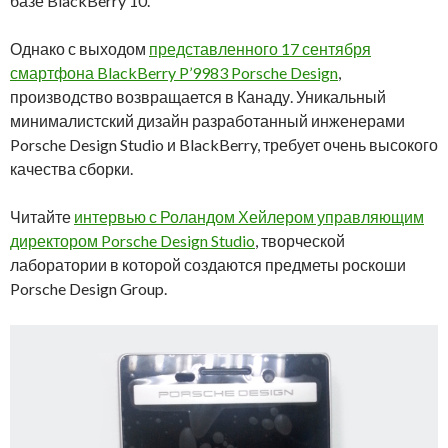
базе BlackBerry 10.
Однако с выходом
представленного 17 сентября
смартфона BlackBerry P’9983 Porsche Design
,
производство возвращается в Канаду. Уникальный
минималистский дизайн разработанный инженерами
Porsche Design Studio и BlackBerry, требует очень высокого
качества сборки.
Читайте
интервью с Роландом Хейлером управляющим
директором Porsche Design Studio
, творческой
лаборатории в которой создаются предметы роскоши
Porsche Design Group.