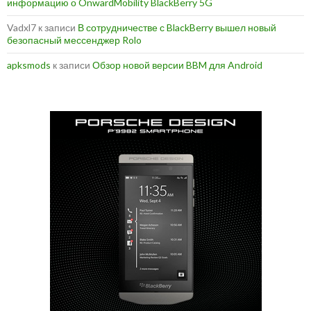
информацию о OnwardMobility BlackBerry 5G
Vadxl7
к записи
В сотрудничестве с BlackBerry вышел новый
безопасный мессенджер Rolo
apksmods
к записи
Обзор новой версии BBM для Android