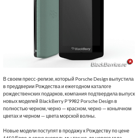
В своем пресс-релизе, который Porsche Design выпустила
в преддверии Рождества и ежегодном каталоге
рождественских подарков, компания подтвердила выпуск
новых моделей BlackBerry P’9982 Porsche Design в
полностью черном, черно — красном, черно — коньячном
цветах и черном — цвета морской волны.
Новые модели поступят в продажу к Рождеству по цене
1450 Евро, в свою очередь мы так же, до нового года,