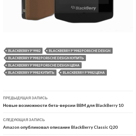
BLACKBERRY P'9982
BLACKBERRY P'9982 PORSCHE DESIGN
BLACKBERRY P’9982 PORSCHE DESIGN КУПИТЬ
BLACKBERRY P’9982 PORSCHE DESIGN ЦЕНА
BLACKBERRY P’9982 КУПИТЬ
BLACKBERRY P’9982 ЦЕНА
Навигация
ПРЕДЫДУЩАЯ ЗАПИСЬ
по
Новые возможности бета-версии BBM для BlackBerry 10
записям
СЛЕДУЮЩАЯ ЗАПИСЬ
Amazon опубликовал описание BlackBerry Classic Q20