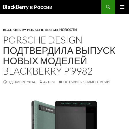
BlackBerry в России
ПЕРЕЙТИ
ОСНОВ
К
МЕНЮ
СОДЕРЖИМОМУ
BLACKBERRY PORSCHE DESIGN
,
НОВОСТИ
PORSCHE DESIGN
ПОДТВЕРДИЛА ВЫПУСК
НОВЫХ МОДЕЛЕЙ
BLACKBERRY P’9982
3 ДЕКАБРЯ 2014
ARTEM
ОСТАВИТЬ КОММЕНТАРИЙ