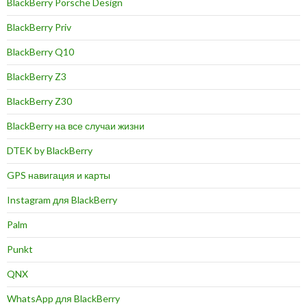
BlackBerry Porsche Design
BlackBerry Priv
BlackBerry Q10
BlackBerry Z3
BlackBerry Z30
BlackBerry на все случаи жизни
DTEK by BlackBerry
GPS навигация и карты
Instagram для BlackBerry
Palm
Punkt
QNX
WhatsApp для BlackBerry