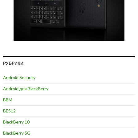
РУБРИКИ
Android Security
Android для BlackBerry
BBM
BES12
BlackBerry 10
BlackBerry 5G