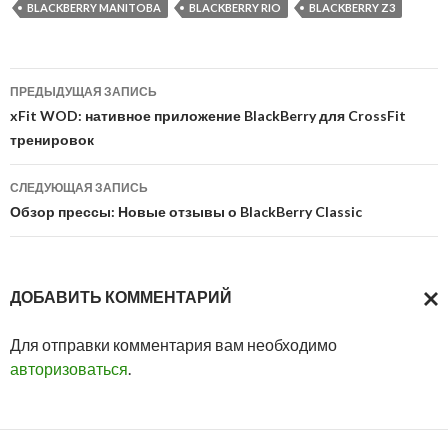
BLACKBERRY MANITOBA
BLACKBERRY RIO
BLACKBERRY Z3
Навигация
ПРЕДЫДУЩАЯ ЗАПИСЬ
по
xFit WOD: нативное приложение BlackBerry для CrossFit
тренировок
записям
СЛЕДУЮЩАЯ ЗАПИСЬ
Обзор прессы: Новые отзывы о BlackBerry Classic
ДОБАВИТЬ КОММЕНТАРИЙ
ОТМ
Для отправки комментария вам необходимо
ОТВ
авторизоваться
.