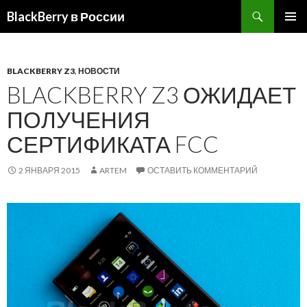
BlackBerry в России
ПЕРЕЙТИ
ОСНОВ
К
МЕНЮ
СОДЕРЖИМОМУ
BLACKBERRY Z3
,
НОВОСТИ
BLACKBERRY Z3 ОЖИДАЕТ
ПОЛУЧЕНИЯ
СЕРТИФИКАТА FCC
2 ЯНВАРЯ 2015
ARTEM
ОСТАВИТЬ КОММЕНТАРИЙ