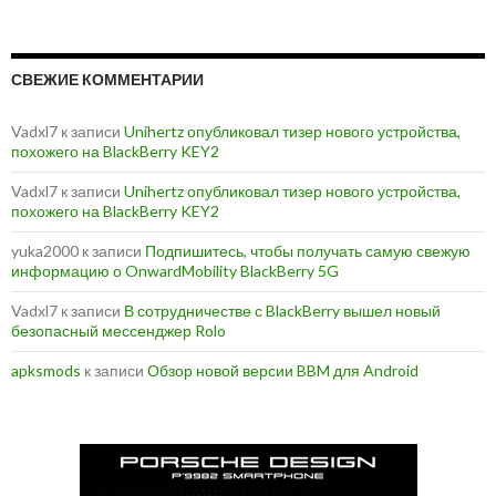
СВЕЖИЕ КОММЕНТАРИИ
Vadxl7
к записи
Unihertz опубликовал тизер нового устройства,
похожего на BlackBerry KEY2
Vadxl7
к записи
Unihertz опубликовал тизер нового устройства,
похожего на BlackBerry KEY2
yuka2000
к записи
Подпишитесь, чтобы получать самую свежую
информацию о OnwardMobility BlackBerry 5G
Vadxl7
к записи
В сотрудничестве с BlackBerry вышел новый
безопасный мессенджер Rolo
apksmods
к записи
Обзор новой версии BBM для Android