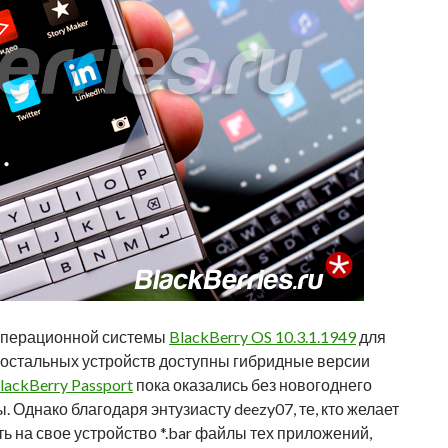
 операционной системы
BlackBerry OS 10.3.1.1949
для
ех остальных устройств доступны гибридные версии
lackBerry Passport
пока оказались без новогоднего
 Однако благодаря энтузиасту deezy07, те, кто желает
ь на свое устройство *.bar файлы тех приложений,