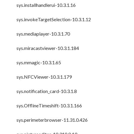
sys.installhandlerui-10.3.1.16
sys.invokeTargetSelection-10.3.1.12
sys.mediaplayer-10.3.1.70
sys.miracastviewer-10.3.1.184
sys.mmagic-10.3.1.65
sys.NFCViewer-10.3.1.179
sys.notification_card-10.3.1.8
sys.OfflineTimeshift-10.3.1.166
sys.perimeterbrowser-11.31.0.426