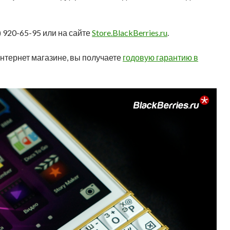
) 920-65-95 или на сайте
Store.BlackBerries.ru
.
нтернет магазине, вы получаете
годовую гарантию в