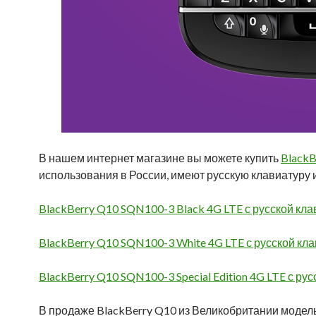
В нашем интернет магазине вы можете купить
BlackB
использования в России, имеют русскую клавиатуру и
BlackBerry Q10 SQN100-3 Black 4G LTE с русской кла
BlackBerry Q10 SQN100-3 White 4G LTE с русской кл
BlackBerry Q10 SQN100-3 Special Edition 4G LTE с ру
В продаже BlackBerry Q10 из Великобритании модель