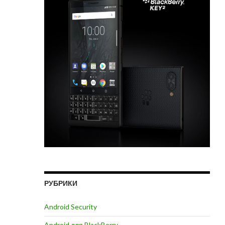
РУБРИКИ
Android Security
Android для BlackBerry