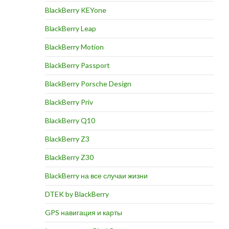
BlackBerry KEYone
BlackBerry Leap
BlackBerry Motion
BlackBerry Passport
BlackBerry Porsche Design
BlackBerry Priv
BlackBerry Q10
BlackBerry Z3
BlackBerry Z30
BlackBerry на все случаи жизни
DTEK by BlackBerry
GPS навигация и карты