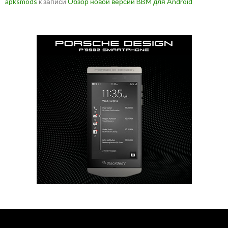
apksmods
к записи
Обзор новой версии BBM для Android