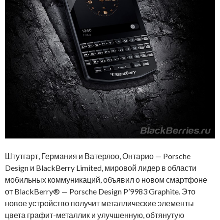
Штутгарт, Германия и Ватерлоо, Онтарио — Porsche
Design и BlackBerry Limited, мировой лидер в области
мобильных коммуникаций, объявил о новом смартфоне
от BlackBerry® — Porsche Design P’9983 Graphite. Это
новое устройство получит металлические элементы
цвета графит-металлик и улучшенную, обтянутую