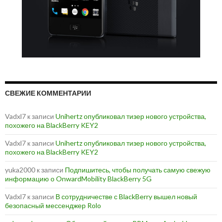
СВЕЖИЕ КОММЕНТАРИИ
Vadxl7
к записи
Unihertz опубликовал тизер нового устройства,
похожего на BlackBerry KEY2
Vadxl7
к записи
Unihertz опубликовал тизер нового устройства,
похожего на BlackBerry KEY2
yuka2000
к записи
Подпишитесь, чтобы получать самую свежую
информацию о OnwardMobility BlackBerry 5G
Vadxl7
к записи
В сотрудничестве с BlackBerry вышел новый
безопасный мессенджер Rolo