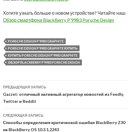
Хотите узнать больше о новом устройстве? Читайте наш
Обзор смартфона BlackBerry P’9983 Porsche Design
PORSCHE DESIGN P'9983 GRAPHITE
PORSCHE DESIGN P'9983 GRAPHITE КУПИТЬ
КУПИТЬ PORSCHE DESIGN P'9983 GRAPHITE
ОБЗОР BLACKBERRY P’9983 PORSCHE DESIGN
Навигация
ПРЕДЫДУЩАЯ ЗАПИСЬ
по
Gazzet: отличный нативный агрегатор новостей из Feedly,
Twitter и Reddit
записям
СЛЕДУЮЩАЯ ЗАПИСЬ
Способы определения критической ошибки BlackBerry Z30
на BlackBerry OS 10.3.1.2243