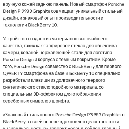
вручную кожей заднюю панель. Новый смартфон Porsche
Design P’9983 Graphite совмещает уникальный стильный
дизайн, и знаковый опыт производительности и
технологии BlackBerry 10.
Устройство создано из материалов высочайшего
качества, таких как сапфировое стекло для объектива
камеры, кованой нержавеющей стали для логотипа
Porsche Design и корпуса с темным покрытием. Кроме
того, Porsche Design совместно с BlackBerry для первого
QWERTY смартфона на базе BlackBerry 10 специально
разработали клавиши из долговечного твердого
синтетического стеклоподобного материала, со
специальным 3D-эффектом для отображения
серебряных символов шрифта.
«Знаковый стиль нового Porsche Design P’9983 Graphite от
BlackBerry в своей основе вдохновлен целостностью и
индивидуальностью», говорит Роланд Хейлер, главный