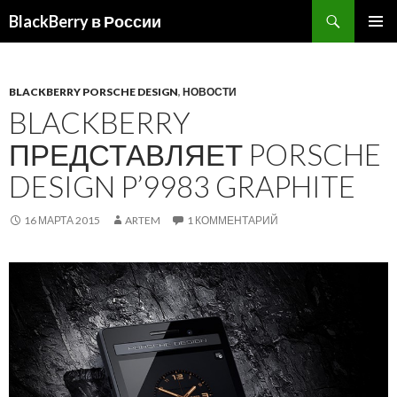
BlackBerry в России
ПЕРЕЙТИ
ОСНОВ
К
МЕНЮ
СОДЕРЖИМОМУ
BLACKBERRY PORSCHE DESIGN
,
НОВОСТИ
BLACKBERRY
ПРЕДСТАВЛЯЕТ PORSCHE
DESIGN P’9983 GRAPHITE
16 МАРТА 2015
ARTEM
1 КОММЕНТАРИЙ