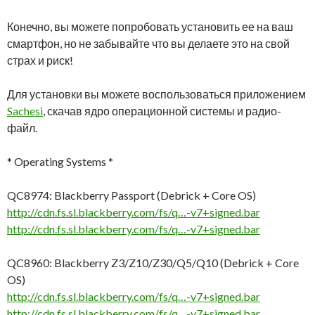
Конечно, вы можете попробовать установить ее на ваш
смартфон, но не забывайте что вы делаете это на свой
страх и риск!
Для установки вы можете воспользоваться приложением
Sachesi
, скачав ядро операционной системы и радио-
файл.
* Operating Systems *
QC8974: Blackberry Passport (Debrick + Core OS)
http://cdn.fs.sl.blackberry.com/fs/q…-v7+signed.bar
http://cdn.fs.sl.blackberry.com/fs/q…-v7+signed.bar
QC8960: Blackberry Z3/Z10/Z30/Q5/Q10 (Debrick + Core
OS)
http://cdn.fs.sl.blackberry.com/fs/q…-v7+signed.bar
http://cdn.fs.sl.blackberry.com/fs/q…-v7+signed.bar