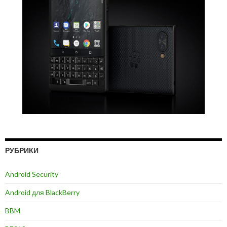
РУБРИКИ
Android Security
Android для BlackBerry
BBM