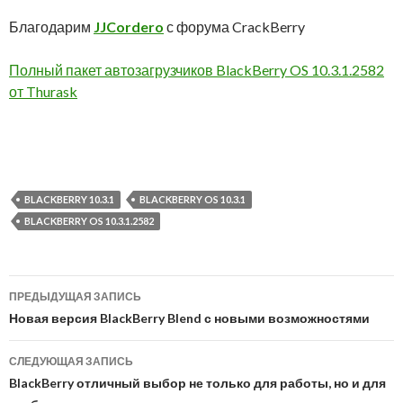
Благодарим
JJCordero
с форума CrackBerry
Полный пакет автозагрузчиков BlackBerry OS 10.3.1.2582
от Thurask
BLACKBERRY 10.3.1
BLACKBERRY OS 10.3.1
BLACKBERRY OS 10.3.1.2582
Навигация
ПРЕДЫДУЩАЯ ЗАПИСЬ
по
Новая версия BlackBerry Blend с новыми возможностями
записям
СЛЕДУЮЩАЯ ЗАПИСЬ
BlackBerry отличный выбор не только для работы, но и для