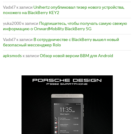
Vadxl7
к записи
Unihertz опубликовал тизер нового устройства,
похожего на BlackBerry KEY2
yuka2000
к записи
Подпишитесь, чтобы получать самую свежую
информацию о OnwardMobility BlackBerry 5G
Vadxl7
к записи
В сотрудничестве с BlackBerry вышел новый
безопасный мессенджер Rolo
apksmods
к записи
Обзор новой версии BBM для Android