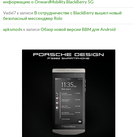
информацию о OnwardMobility BlackBerry 5G
Vadxl7
к записи
В сотрудничестве с BlackBerry вышел новый
безопасный мессенджер Rolo
apksmods
к записи
Обзор новой версии BBM для Android