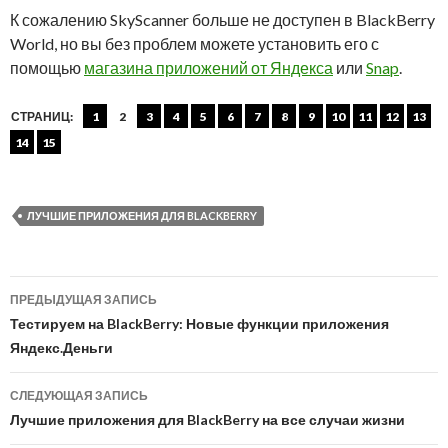
К сожалению SkyScanner больше не доступен в BlackBerry
World, но вы без проблем можете установить его с
помощью
магазина приложений от Яндекса
или
Snap
.
СТРАНИЦ:
1
2
3
4
5
6
7
8
9
10
11
12
13
14
15
ЛУЧШИЕ ПРИЛОЖЕНИЯ ДЛЯ BLACKBERRY
Навигация
ПРЕДЫДУЩАЯ ЗАПИСЬ
по
Тестируем на BlackBerry: Новые функции приложения
Яндекс.Деньги
записям
СЛЕДУЮЩАЯ ЗАПИСЬ
Лучшие приложения для BlackBerry на все случаи жизни