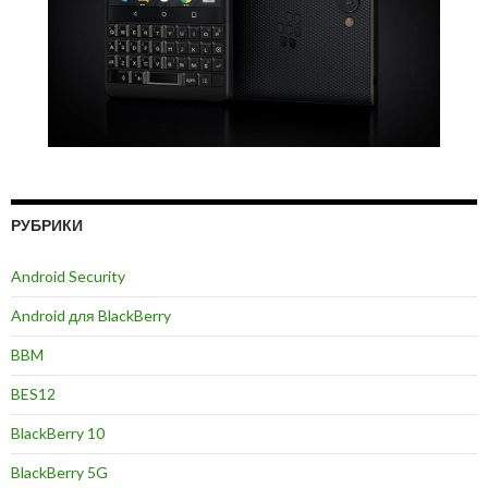
РУБРИКИ
Android Security
Android для BlackBerry
BBM
BES12
BlackBerry 10
BlackBerry 5G