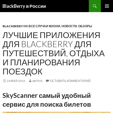
BlackBerry в России
ПЕРЕЙТИ
ОСНОВ
К
МЕНЮ
СОДЕРЖИМОМУ
BLACKBERRY НА ВСЕ СЛУЧАИ ЖИЗНИ
,
НОВОСТИ
,
ОБЗОРЫ
ЛУЧШИЕ ПРИЛОЖЕНИЯ
ДЛЯ BLACKBERRY ДЛЯ
ПУТЕШЕСТВИЙ, ОТДЫХА
И ПЛАНИРОВАНИЯ
ПОЕЗДОК
24 МАЯ 2015
ARTEM
ОСТАВИТЬ КОММЕНТАРИЙ
SkyScanner самый удобный
сервис для поиска билетов