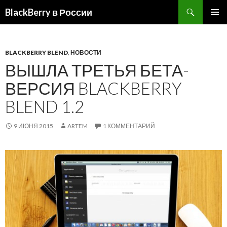
BlackBerry в России
ПЕРЕЙТИ
ОСНОВ
К
МЕНЮ
СОДЕРЖИМОМУ
BLACKBERRY BLEND
,
НОВОСТИ
ВЫШЛА ТРЕТЬЯ БЕТА-
ВЕРСИЯ BLACKBERRY
BLEND 1.2
9 ИЮНЯ 2015
ARTEM
1 КОММЕНТАРИЙ