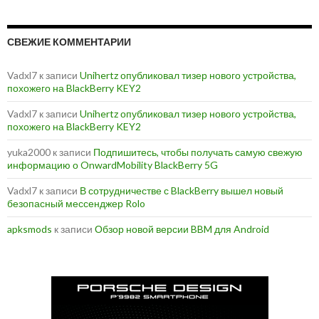
СВЕЖИЕ КОММЕНТАРИИ
Vadxl7
к записи
Unihertz опубликовал тизер нового устройства,
похожего на BlackBerry KEY2
Vadxl7
к записи
Unihertz опубликовал тизер нового устройства,
похожего на BlackBerry KEY2
yuka2000
к записи
Подпишитесь, чтобы получать самую свежую
информацию о OnwardMobility BlackBerry 5G
Vadxl7
к записи
В сотрудничестве с BlackBerry вышел новый
безопасный мессенджер Rolo
apksmods
к записи
Обзор новой версии BBM для Android