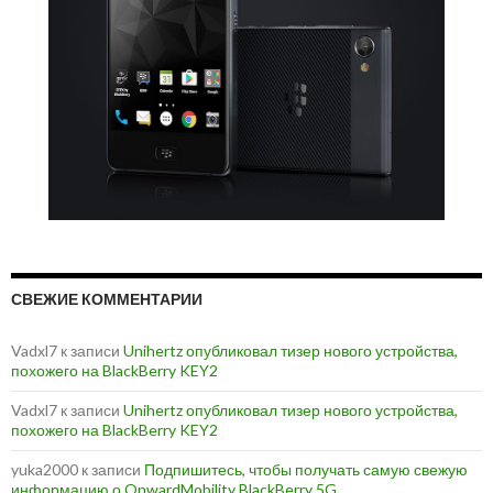
СВЕЖИЕ КОММЕНТАРИИ
Vadxl7
к записи
Unihertz опубликовал тизер нового устройства,
похожего на BlackBerry KEY2
Vadxl7
к записи
Unihertz опубликовал тизер нового устройства,
похожего на BlackBerry KEY2
yuka2000
к записи
Подпишитесь, чтобы получать самую свежую
информацию о OnwardMobility BlackBerry 5G