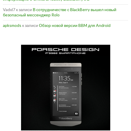
Vadxl7
к записи
В сотрудничестве с BlackBerry вышел новый
безопасный мессенджер Rolo
apksmods
к записи
Обзор новой версии BBM для Android