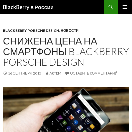
BlackBerry в России
ПЕРЕЙТИ
ОСНОВ
К
МЕНЮ
СОДЕРЖИМОМУ
BLACKBERRY PORSCHE DESIGN
,
НОВОСТИ
СНИЖЕНА ЦЕНА НА
СМАРТФОНЫ BLACKBERRY
PORSCHE DESIGN
16 СЕНТЯБРЯ 2015
ARTEM
ОСТАВИТЬ КОММЕНТАРИЙ