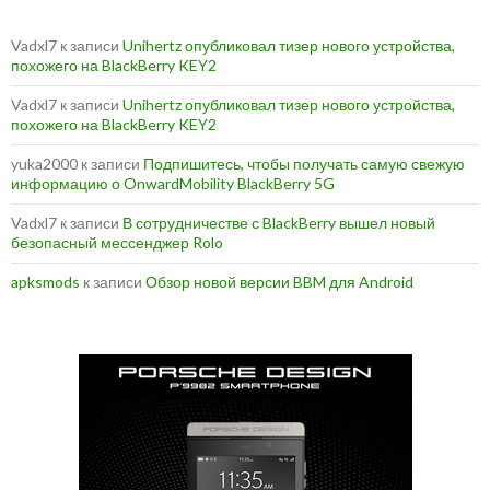
Vadxl7
к записи
Unihertz опубликовал тизер нового устройства,
похожего на BlackBerry KEY2
Vadxl7
к записи
Unihertz опубликовал тизер нового устройства,
похожего на BlackBerry KEY2
yuka2000
к записи
Подпишитесь, чтобы получать самую свежую
информацию о OnwardMobility BlackBerry 5G
Vadxl7
к записи
В сотрудничестве с BlackBerry вышел новый
безопасный мессенджер Rolo
apksmods
к записи
Обзор новой версии BBM для Android