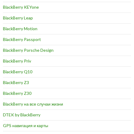
BlackBerry KEYone
BlackBerry Leap
BlackBerry Motion
BlackBerry Passport
BlackBerry Porsche Design
BlackBerry Priv
BlackBerry Q10
BlackBerry Z3
BlackBerry Z30
BlackBerry на все случаи жизни
DTEK by BlackBerry
GPS навигация и карты