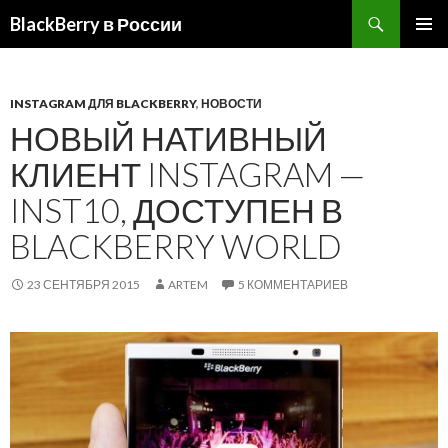
BlackBerry в России
ПЕРЕЙТИ
ОСНОВ
К
МЕНЮ
СОДЕРЖИМОМУ
INSTAGRAM ДЛЯ BLACKBERRY
,
НОВОСТИ
НОВЫЙ НАТИВНЫЙ
КЛИЕНТ INSTAGRAM —
INST10, ДОСТУПЕН В
BLACKBERRY WORLD
23 СЕНТЯБРЯ 2015
ARTEM
5 КОММЕНТАРИЕВ