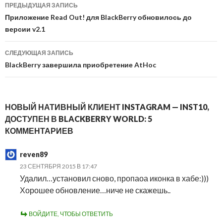
Навигация
ПРЕДЫДУЩАЯ ЗАПИСЬ
по
Приложение Read Out! для BlackBerry обновилось до
версии v2.1
записям
СЛЕДУЮЩАЯ ЗАПИСЬ
BlackBerry завершила приобретение AtHoc
НОВЫЙ НАТИВНЫЙ КЛИЕНТ INSTAGRAM — INST10,
ДОСТУПЕН В BLACKBERRY WORLD: 5
КОММЕНТАРИЕВ
reven89
23 СЕНТЯБРЯ 2015 В 17:47
Удалил…установил сново, пропаоа иконка в хабе:)))
Хорошее обновление…ниче не скажешь..
ВОЙДИТЕ, ЧТОБЫ ОТВЕТИТЬ