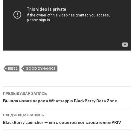
BES12
GOOD DYNAMICS
Навигация
ПРЕДЫДУЩАЯ ЗАПИСЬ
по
Вышла новая версия Whatsapp в BlackBerry Beta Zone
записям
СЛЕДУЮЩАЯ ЗАПИСЬ
BlackBerry Launcher — пять советов пользователям PRIV