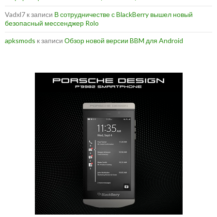
Vadxl7
к записи
В сотрудничестве с BlackBerry вышел новый
безопасный мессенджер Rolo
apksmods
к записи
Обзор новой версии BBM для Android