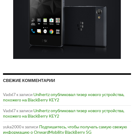
СВЕЖИЕ КОММЕНТАРИИ
Vadxl7
к записи
Unihertz опубликовал тизер нового устройства,
похожего на BlackBerry KEY2
Vadxl7
к записи
Unihertz опубликовал тизер нового устройства,
похожего на BlackBerry KEY2
yuka2000
к записи
Подпишитесь, чтобы получать самую свежую
информацию о OnwardMobility BlackBerry 5G