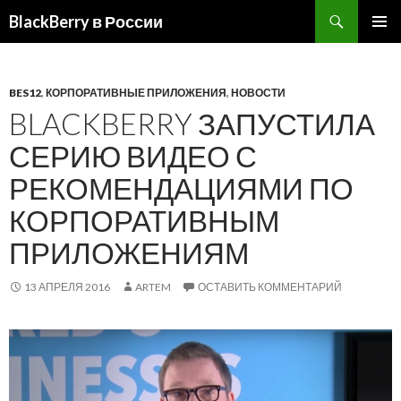
BlackBerry в России
ПЕРЕЙТИ
ОСНОВ
К
МЕНЮ
СОДЕРЖИМОМУ
BES12
,
КОРПОРАТИВНЫЕ ПРИЛОЖЕНИЯ
,
НОВОСТИ
BLACKBERRY ЗАПУСТИЛА
СЕРИЮ ВИДЕО С
РЕКОМЕНДАЦИЯМИ ПО
КОРПОРАТИВНЫМ
ПРИЛОЖЕНИЯМ
13 АПРЕЛЯ 2016
ARTEM
ОСТАВИТЬ КОММЕНТАРИЙ