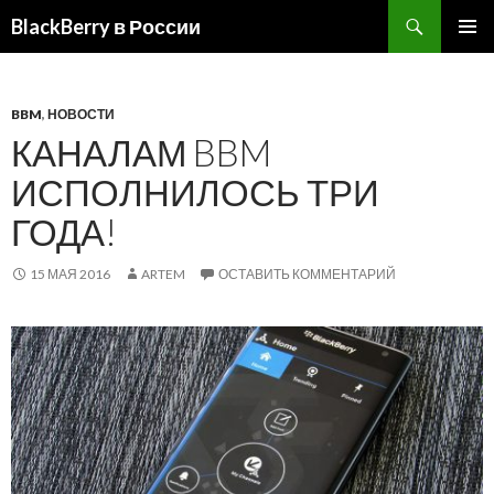
BlackBerry в России
ПЕРЕЙТИ
ОСНОВ
К
МЕНЮ
СОДЕРЖИМОМУ
BBM
,
НОВОСТИ
КАНАЛАМ BBM
ИСПОЛНИЛОСЬ ТРИ
ГОДА!
15 МАЯ 2016
ARTEM
ОСТАВИТЬ КОММЕНТАРИЙ