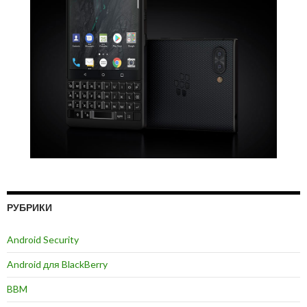
РУБРИКИ
Android Security
Android для BlackBerry
BBM