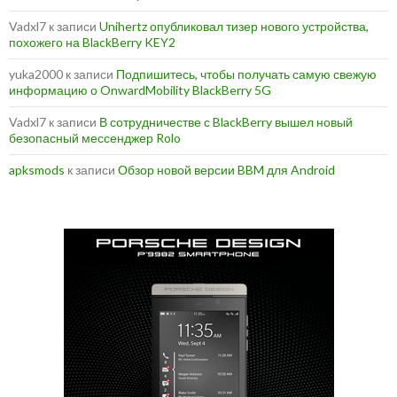
Vadxl7
к записи
Unihertz опубликовал тизер нового устройства,
похожего на BlackBerry KEY2
yuka2000
к записи
Подпишитесь, чтобы получать самую свежую
информацию о OnwardMobility BlackBerry 5G
Vadxl7
к записи
В сотрудничестве с BlackBerry вышел новый
безопасный мессенджер Rolo
apksmods
к записи
Обзор новой версии BBM для Android