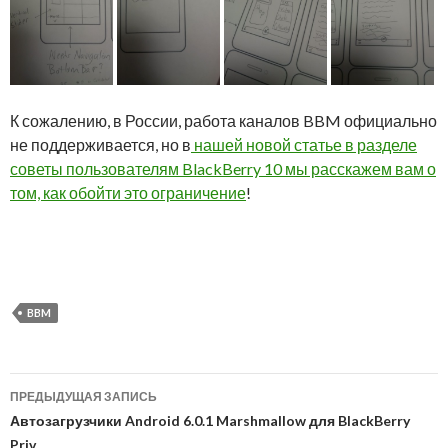
К сожалению, в России, работа каналов BBM официально
не поддерживается, но в
нашей новой статье в разделе
советы пользователям BlackBerry 10 мы расскажем вам о
том, как обойти это ограничение
!
BBM
Навигация
ПРЕДЫДУЩАЯ ЗАПИСЬ
по
Автозагрузчики Android 6.0.1 Marshmallow для BlackBerry
Priv