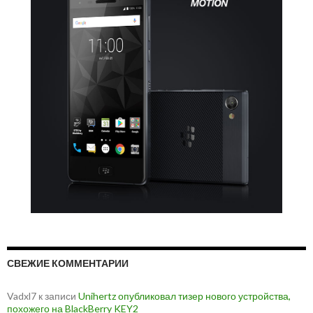
СВЕЖИЕ КОММЕНТАРИИ
Vadxl7
к записи
Unihertz опубликовал тизер нового устройства,
похожего на BlackBerry KEY2