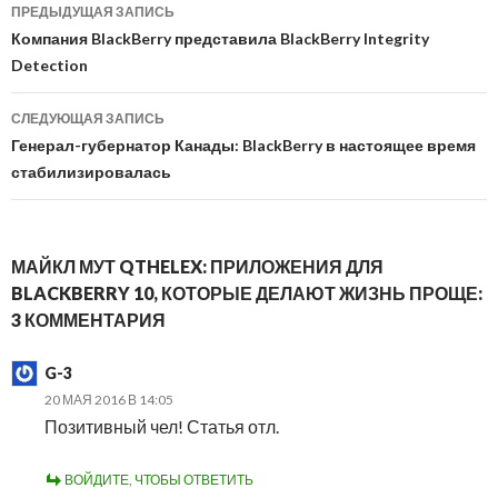
Навигация
ПРЕДЫДУЩАЯ ЗАПИСЬ
по
Компания BlackBerry представила BlackBerry Integrity
Detection
записям
СЛЕДУЮЩАЯ ЗАПИСЬ
Генерал-губернатор Канады: BlackBerry в настоящее время
стабилизировалась
МАЙКЛ МУТ QTHELEX: ПРИЛОЖЕНИЯ ДЛЯ
BLACKBERRY 10, КОТОРЫЕ ДЕЛАЮТ ЖИЗНЬ ПРОЩЕ:
3 КОММЕНТАРИЯ
G-3
20 МАЯ 2016 В 14:05
Позитивный чел! Статья отл.
ВОЙДИТЕ, ЧТОБЫ ОТВЕТИТЬ