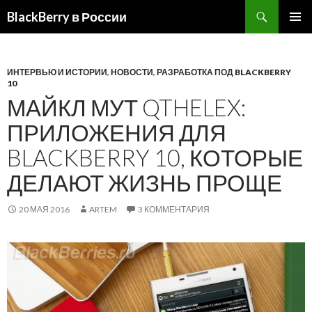
BlackBerry в России
ПЕРЕЙТИ
ОСНОВ
К
МЕНЮ
СОДЕРЖИМОМУ
ИНТЕРВЬЮ И ИСТОРИИ
,
НОВОСТИ
,
РАЗРАБОТКА ПОД BLACKBERRY
10
МАЙКЛ МУТ QTHELEX:
ПРИЛОЖЕНИЯ ДЛЯ
BLACKBERRY 10, КОТОРЫЕ
ДЕЛАЮТ ЖИЗНЬ ПРОЩЕ
20 МАЯ 2016
ARTEM
3 КОММЕНТАРИЯ