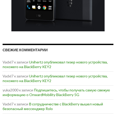
СВЕЖИЕ КОММЕНТАРИИ
Vadxl7
к записи
Unihertz опубликовал тизер нового устройства,
похожего на BlackBerry KEY2
Vadxl7
к записи
Unihertz опубликовал тизер нового устройства,
похожего на BlackBerry KEY2
yuka2000
к записи
Подпишитесь, чтобы получать самую свежую
информацию о OnwardMobility BlackBerry 5G
Vadxl7
к записи
В сотрудничестве с BlackBerry вышел новый
безопасный мессенджер Rolo