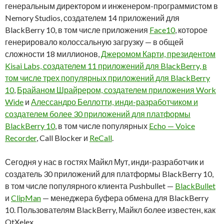
генеральным директором и инженером-программистом в
Nemory Studios, создателем 14 приложений для
BlackBerry 10, в том числе приложения
Face10
, которое
генерировало колоссальную загрузку — в общей
сложности 18 миллионов,
Джеромом Карти, президентом
Kisai Labs, создателем 11 приложений для BlackBerry, в
том числе трех популярных приложений для BlackBerry
10
,
Брайаном Шрайрером, создателем приложения Work
Wide
и
Алессандро Беллотти, инди-разработчиком и
создателем более 30 приложений для платформы
BlackBerry 10
, в том числе популярных
Echo — Voice
Recorder
, Call Blocker и
ReCall
.
Сегодня у нас в гостях Майкл Мут, инди-разработчик и
создатель 30 приложений для платформы BlackBerry 10,
в том числе популярного клиента Pushbullet —
BlackBullet
и
ClipMan
— менеджера буфера обмена для BlackBerry
10. Пользователям BlackBerry, Майкл более известен, как
QtXelex.