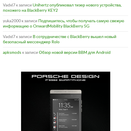
Vadxl7
к записи
Unihertz опубликовал тизер нового устройства,
похожего на BlackBerry KEY2
yuka2000
к записи
Подпишитесь, чтобы получать самую свежую
информацию о OnwardMobility BlackBerry 5G
Vadxl7
к записи
В сотрудничестве с BlackBerry вышел новый
безопасный мессенджер Rolo
apksmods
к записи
Обзор новой версии BBM для Android