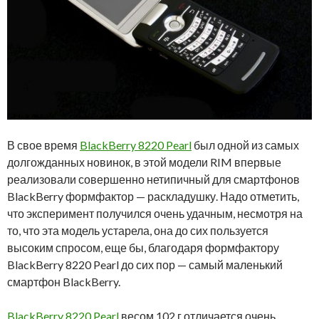
В свое время
BlackBerry 8220 Pearl
был одной из самых
долгожданных новинок, в этой модели RIM впервые
реализовали совершенно нетипичный для смартфонов
BlackBerry формфактор — раскладушку. Надо отметить,
что эксперимент получился очень удачным, несмотря на
то, что эта модель устарела, она до сих пользуется
высоким спросом, еще бы, благодаря формфактору
BlackBerry 8220 Pearl до сих пор — самый маленький
смартфон BlackBerry.
BlackBerry 8220 Pearl
весом 102 г отличается очень