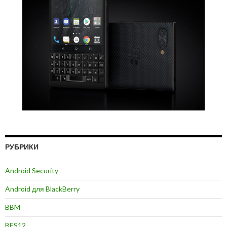
РУБРИКИ
Android Security
Android для BlackBerry
BBM
BES12