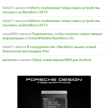
Vadxl7
к записи
Unihertz опубликовал тизер нового устройства,
похожего на BlackBerry KEY2
Vadxl7
к записи
Unihertz опубликовал тизер нового устройства,
похожего на BlackBerry KEY2
yuka2000
к записи
Подпишитесь, чтобы получать самую свежую
информацию о OnwardMobility BlackBerry 5G
Vadxl7
к записи
В сотрудничестве с BlackBerry вышел новый
безопасный мессенджер Rolo
apksmods
к записи
Обзор новой версии BBM для Android