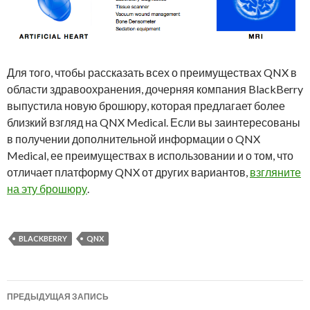
Для того, чтобы рассказать всех о преимуществах QNX в
области здравоохранения, дочерняя компания BlackBerry
выпустила новую брошюру, которая предлагает более
близкий взгляд на QNX Medical. Если вы заинтересованы
в получении дополнительной информации о QNX
Medical, ее преимуществах в использовании и о том, что
отличает платформу QNX от других вариантов,
взгляните
на эту брошюру
.
BLACKBERRY
QNX
Навигация
ПРЕДЫДУЩАЯ ЗАПИСЬ