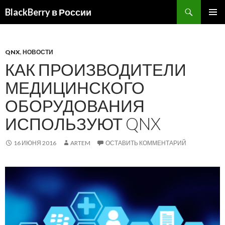
BlackBerry в России
ПЕРЕЙТИ
ОСНОВ
К
МЕНЮ
СОДЕРЖИМОМУ
QNX
,
НОВОСТИ
КАК ПРОИЗВОДИТЕЛИ
МЕДИЦИНСКОГО
ОБОРУДОВАНИЯ
ИСПОЛЬЗУЮТ QNX
16 ИЮНЯ 2016
ARTEM
ОСТАВИТЬ КОММЕНТАРИЙ