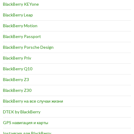
BlackBerry KEYone
BlackBerry Leap
BlackBerry Motion
BlackBerry Passport
BlackBerry Porsche Design
BlackBerry Priv
BlackBerry Q10
BlackBerry Z3
BlackBerry Z30
BlackBerry на все случаи жизни
DTEK by BlackBerry
GPS навигация и карты
Instagram для BlackBerry