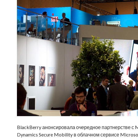
BlackBerry анонсировала очередное партнерстве с M
Dynamics Secure Mobility в облачном сервисе Microsof