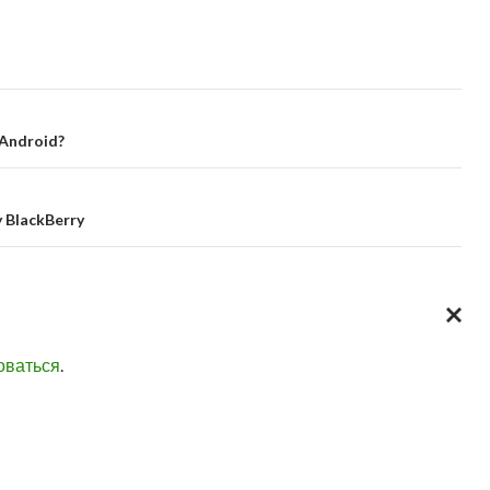
Android?
BlackBerry
ОТМЕН
оваться
.
ОТВЕТ