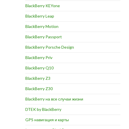
BlackBerry KEYone
BlackBerry Leap
BlackBerry Motion
BlackBerry Passport
BlackBerry Porsche Design
BlackBerry Priv
BlackBerry Q10
BlackBerry Z3
BlackBerry Z30
BlackBerry на все случаи жизни
DTEK by BlackBerry
GPS навигация и карты