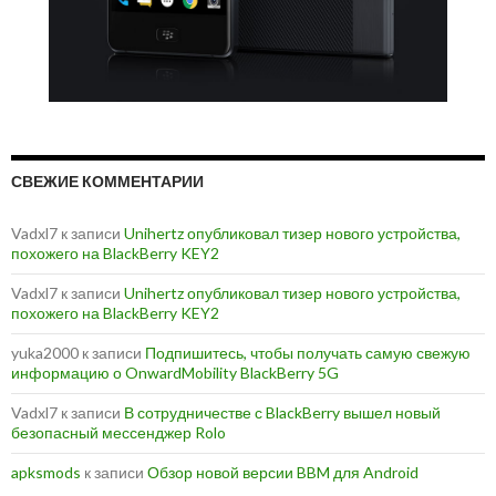
СВЕЖИЕ КОММЕНТАРИИ
Vadxl7
к записи
Unihertz опубликовал тизер нового устройства,
похожего на BlackBerry KEY2
Vadxl7
к записи
Unihertz опубликовал тизер нового устройства,
похожего на BlackBerry KEY2
yuka2000
к записи
Подпишитесь, чтобы получать самую свежую
информацию о OnwardMobility BlackBerry 5G
Vadxl7
к записи
В сотрудничестве с BlackBerry вышел новый
безопасный мессенджер Rolo
apksmods
к записи
Обзор новой версии BBM для Android