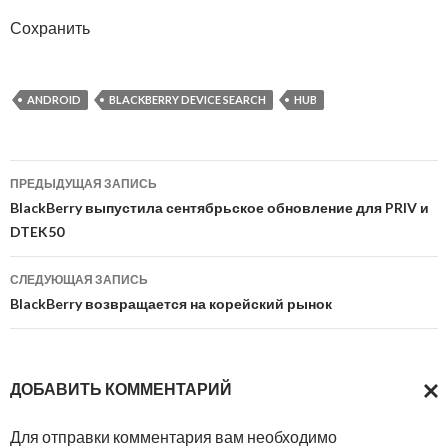
Сохранить
ANDROID
BLACKBERRY DEVICE SEARCH
HUB
Навигация
ПРЕДЫДУЩАЯ ЗАПИСЬ
по
BlackBerry выпустила сентябрьское обновление для PRIV и
DTEK50
записям
СЛЕДУЮЩАЯ ЗАПИСЬ
BlackBerry возвращается на корейский рынок
ДОБАВИТЬ КОММЕНТАРИЙ
ОТМ
Для отправки комментария вам необходимо
ОТВ