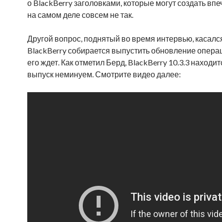
о BlackBerry заголовками, которые могут создать впе
на самом деле совсем не так.
Другой вопрос, поднятый во время интервью, касался
BlackBerry собирается выпустить обновление операци
его ждет. Как отметил Берд, BlackBerry 10.3.3 нахо
выпуск неминуем. Смотрите видео далее: