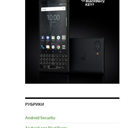
РУБРИКИ
Android Security
Android для BlackBerry