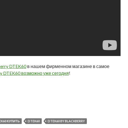
Berry DTEK60
в нашем фирменном магазине в самое
ry DTEK60 возможно уже сегодня
!
EK60 КУПИТЬ
DTEK60
DTEK60 BY BLACKBERRY