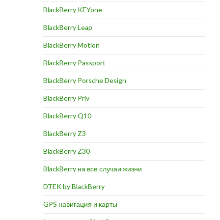
BlackBerry KEYone
BlackBerry Leap
BlackBerry Motion
BlackBerry Passport
BlackBerry Porsche Design
BlackBerry Priv
BlackBerry Q10
BlackBerry Z3
ИТЬ
BlackBerry Z30
BlackBerry на все случаи жизни
DTEK by BlackBerry
GPS навигация и карты