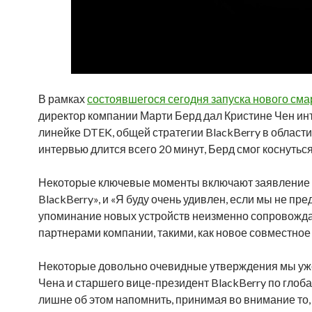
В рамках
состоявшегося сегодня запуска нового см
директор компании Марти Берд дал Кристине Чен инт
линейке DTEK, общей стратегии BlackBerry в област
интервью длится всего 20 минут, Берд смог коснутьс
Некоторые ключевые моменты включают заявление Б
BlackBerry», и «Я буду очень удивлен, если мы не пр
упоминание новых устройств неизменно сопровожда
партнерами компании, такими, как новое совместное
Некоторые довольно очевидные утверждения мы уже
Чена и старшего вице-президент BlackBerry по глоб
лишне об этом напомнить, принимая во внимание то