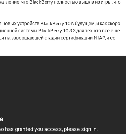
чатление, что BlackBerry полностью вышла из игры, что
 новых устройств BlackBerry 10 в будущем, и как скоро
онной системы BlackBerry 10.3.3 для тех, кто все еще
дится на завершающей стадии сертификации NIAP, и ее