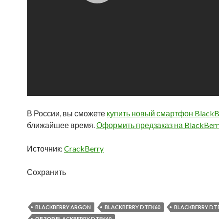
В России, вы сможете
купить новый смартфон Black
ближайшее время.
Оформить предзаказ на BlackBer
Источник:
CrackBerry
Сохранить
BLACKBERRY ARGON
BLACKBERRY DTEK60
BLACKBERRY DT
ОБЗОР BLACKBERRY DTEK60