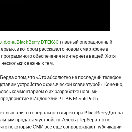
артфона BlackBerry DTEK60
, главный операционный
ервью, в котором рассказал о новом смартфоне в
и программного обеспечения и интернета вещей. Хотя
я нескольких важных тем.
ерда о том, что «Это абсолютно не последний телефон
едставим устройство с физической клавиатурой». Конечно,
лось комментарием о их разработке новыми
 предприятие в Индонезии PT BB Merah Putih.
 слышали от генерального директора BlackBerry Джона
альным продажам устройств, Алекса Тербера, но не
, что некоторые СМИ все еще сопровождают публикации