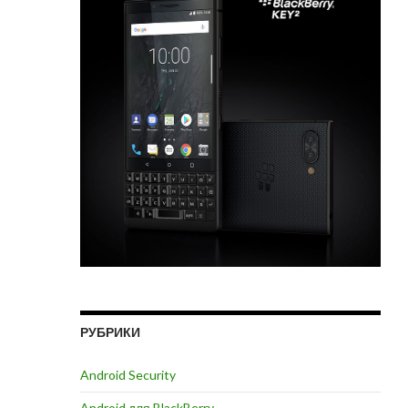
РУБРИКИ
Android Security
Android для BlackBerry