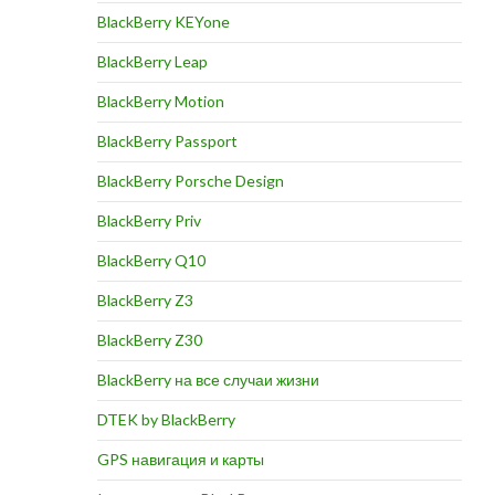
BlackBerry KEYone
BlackBerry Leap
ИТЬ
BlackBerry Motion
BlackBerry Passport
BlackBerry Porsche Design
BlackBerry Priv
BlackBerry Q10
BlackBerry Z3
BlackBerry Z30
BlackBerry на все случаи жизни
DTEK by BlackBerry
GPS навигация и карты