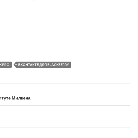
K PRO
ВКОНТАКТЕ ДЛЯ BLACKBERRY
титуте Милкена