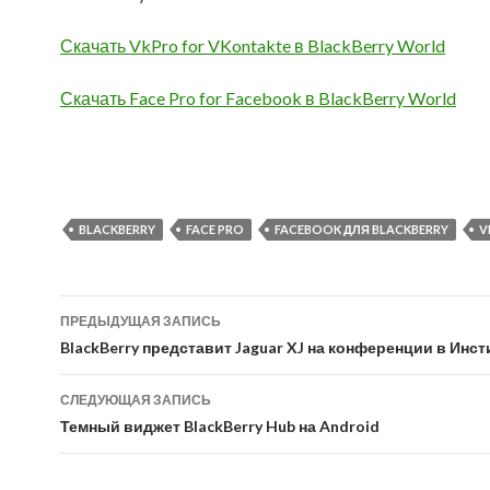
Скачать VkPro for VKontakte в BlackBerry World
Скачать Face Pro for Facebook в BlackBerry World
BLACKBERRY
FACE PRO
FACEBOOK ДЛЯ BLACKBERRY
V
Навигация
ПРЕДЫДУЩАЯ ЗАПИСЬ
по
BlackBerry представит Jaguar XJ на конференции в Инс
записям
СЛЕДУЮЩАЯ ЗАПИСЬ
Темный виджет BlackBerry Hub на Android