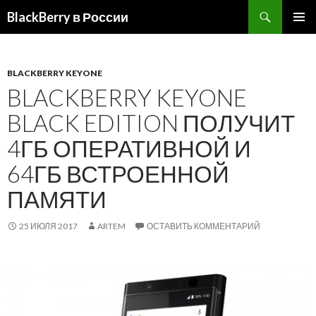
BlackBerry в России
ПЕРЕЙТИ
ОСНОВ
К
МЕНЮ
СОДЕРЖИМОМУ
BLACKBERRY KEYONE
BLACKBERRY KEYONE
BLACK EDITION ПОЛУЧИТ
4ГБ ОПЕРАТИВНОЙ И
64ГБ ВСТРОЕННОЙ
ПАМЯТИ
25 ИЮЛЯ 2017
ARTEM
ОСТАВИТЬ КОММЕНТАРИЙ