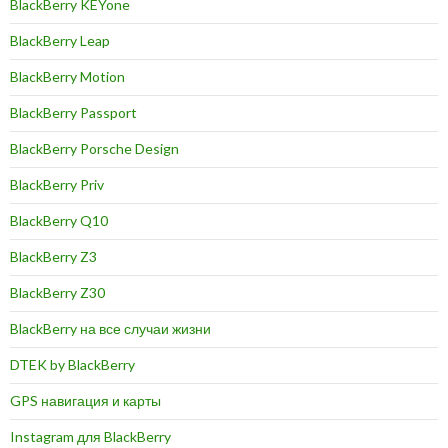
BlackBerry KEYone
BlackBerry Leap
BlackBerry Motion
BlackBerry Passport
BlackBerry Porsche Design
BlackBerry Priv
BlackBerry Q10
BlackBerry Z3
BlackBerry Z30
BlackBerry на все случаи жизни
DTEK by BlackBerry
GPS навигация и карты
Instagram для BlackBerry