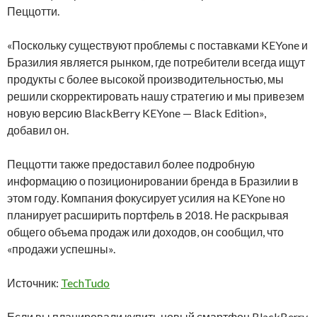
Пеццотти.
«Поскольку существуют проблемы с поставками KEYone и
Бразилия является рынком, где потребители всегда ищут
продукты с более высокой производительностью, мы
решили скорректировать нашу стратегию и мы привезем
новую версию BlackBerry KEYone — Black Edition»,
добавил он.
Пеццотти также предоставил более подробную
информацию о позиционировании бренда в Бразилии в
этом году. Компания фокусирует усилия на KEYone но
планирует расширить портфель в 2018. Не раскрывая
общего объема продаж или доходов, он сообщил, что
«продажи успешны».
Источник:
TechTudo
Если вы планировали купить новый смартфон BlackBerry