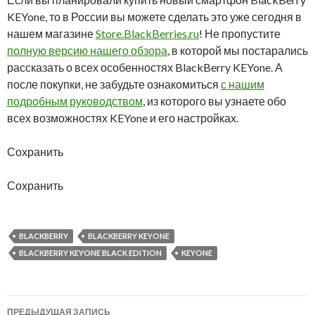
KEYone, то в России вы можете сделать это уже сегодня в
нашем магазине
Store.BlackBerries.ru
! Не пропустите
полную версию нашего обзора
, в которой мы постарались
рассказать о всех особенностях BlackBerry KEYone. А
после покупки, не забудьте ознакомиться
с нашим
подробным руководством
, из которого вы узнаете обо
всех возможностях KEYone и его настройках.
Сохранить
Сохранить
BLACKBERRY
BLACKBERRY KEYONE
BLACKBERRY KEYONE BLACK EDITION
KEYONE
Навигация
ПРЕДЫДУЩАЯ ЗАПИСЬ