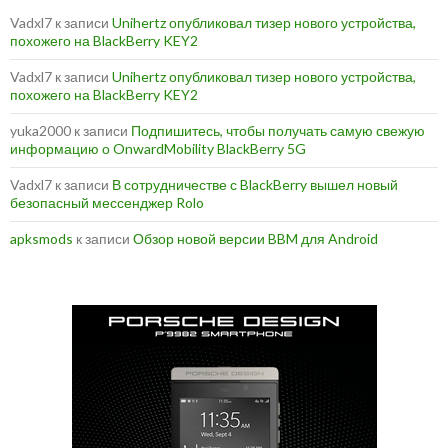
Vadxl7
к записи
Unihertz опубликовал тизер нового устройства,
похожего на BlackBerry KEY2
Vadxl7
к записи
Unihertz опубликовал тизер нового устройства,
похожего на BlackBerry KEY2
yuka2000
к записи
Подпишитесь, чтобы получать самую свежую
информацию о OnwardMobility BlackBerry 5G
Vadxl7
к записи
В сотрудничестве с BlackBerry вышел новый
безопасный мессенджер Rolo
apksmods
к записи
Обзор новой версии BBM для Android