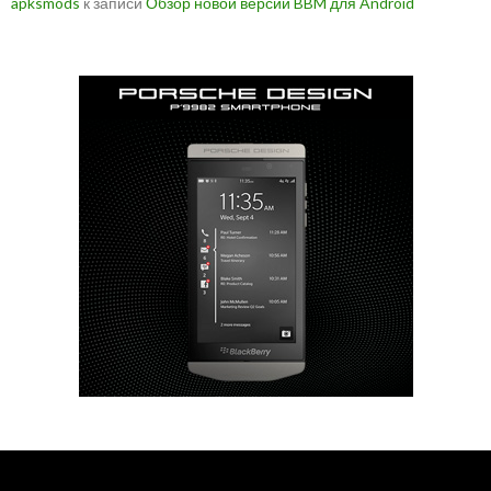
apksmods
к записи
Обзор новой версии BBM для Android