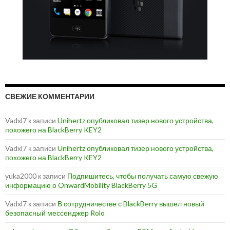
СВЕЖИЕ КОММЕНТАРИИ
Vadxl7
к записи
Unihertz опубликовал тизер нового устройства,
похожего на BlackBerry KEY2
Vadxl7
к записи
Unihertz опубликовал тизер нового устройства,
похожего на BlackBerry KEY2
yuka2000
к записи
Подпишитесь, чтобы получать самую свежую
информацию о OnwardMobility BlackBerry 5G
Vadxl7
к записи
В сотрудничестве с BlackBerry вышел новый
безопасный мессенджер Rolo