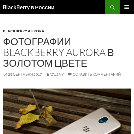
BlackBerry в России
ПЕРЕЙТИ
ОСНОВ
К
МЕНЮ
СОДЕРЖИМОМУ
BLACKBERRY AURORA
ФОТОГРАФИИ
BLACKBERRY AURORA В
ЗОЛОТОМ ЦВЕТЕ
28 СЕНТЯБРЯ 2017
VALERIY
ОСТАВИТЬ КОММЕНТАРИЙ