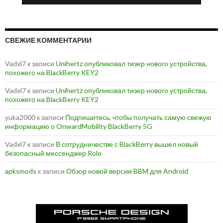
СВЕЖИЕ КОММЕНТАРИИ
Vadxl7
к записи
Unihertz опубликовал тизер нового устройства,
похожего на BlackBerry KEY2
Vadxl7
к записи
Unihertz опубликовал тизер нового устройства,
похожего на BlackBerry KEY2
yuka2000
к записи
Подпишитесь, чтобы получать самую свежую
информацию о OnwardMobility BlackBerry 5G
Vadxl7
к записи
В сотрудничестве с BlackBerry вышел новый
безопасный мессенджер Rolo
apksmods
к записи
Обзор новой версии BBM для Android