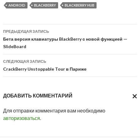
ANDROID
BLACKBERRY
BLACKBERRY HUB
Навигация
ПРЕДЫДУЩАЯ ЗАПИСЬ
по
Бета версия клавиатуры BlackBerry с новой функцией —
SlideBoard
записям
СЛЕДУЮЩАЯ ЗАПИСЬ
CrackBerry Unstoppable Tour в Париже
ДОБАВИТЬ КОММЕНТАРИЙ
ОТМ
Для отправки комментария вам необходимо
ОТВ
авторизоваться
.