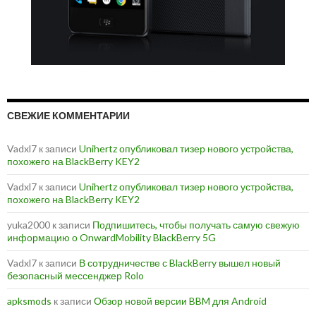
СВЕЖИЕ КОММЕНТАРИИ
Vadxl7
к записи
Unihertz опубликовал тизер нового устройства,
похожего на BlackBerry KEY2
Vadxl7
к записи
Unihertz опубликовал тизер нового устройства,
похожего на BlackBerry KEY2
yuka2000
к записи
Подпишитесь, чтобы получать самую свежую
информацию о OnwardMobility BlackBerry 5G
Vadxl7
к записи
В сотрудничестве с BlackBerry вышел новый
безопасный мессенджер Rolo
apksmods
к записи
Обзор новой версии BBM для Android