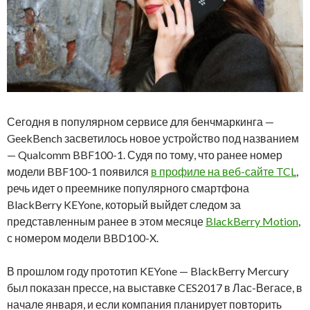
Сегодня в популярном сервисе для бенчмаркинга —
GeekBench засветилось новое устройство под названием
— Qualcomm BBF100-1. Судя по тому, что ранее номер
модели BBF100-1 появился
в профиле на веб-сайте TCL
,
речь идет о преемнике популярного смартфона
BlackBerry KEYone, который выйдет следом за
представленным ранее в этом месяце
BlackBerry Motion
,
с номером модели BBD100-X.
В прошлом году прототип KEYone — BlackBerry Mercury
был показан прессе, на выставке CES2017 в Лас-Вегасе, в
начале января, и если компания планирует повторить