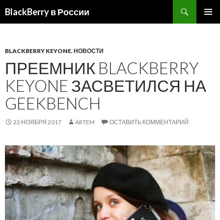
BlackBerry в России
ПЕРЕЙТИ
ОСНОВ
К
МЕНЮ
СОДЕРЖИМОМУ
BLACKBERRY KEYONE
,
НОВОСТИ
ПРЕЕМНИК BLACKBERRY
KEYONE ЗАСВЕТИЛСЯ НА
GEEKBENCH
22 НОЯБРЯ 2017
ARTEM
ОСТАВИТЬ КОММЕНТАРИЙ