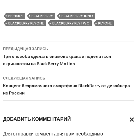
BBF100-1
BLACKBERRY
BLACKBERRY JUNO
BLACKBERRY KEYONE
BLACKBERRY KEYTWO
KEYONE
Навигация
ПРЕДЫДУЩАЯ ЗАПИСЬ
по
Три способа сделать снимок экрана и поделиться
скриншотом на BlackBerry Motion
записям
СЛЕДУЮЩАЯ ЗАПИСЬ
Концепт безрамочного смартфона BlackBerry от дизайнера
из России
ДОБАВИТЬ КОММЕНТАРИЙ
ОТМ
Для отправки комментария вам необходимо
ОТВ