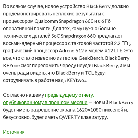
Во всяком случае, новое устройство BlackBerry должно
продемонстрировать неплохие результаты с
процессором Qualcomm Snapdragon 660 и с 6 Гб
оперативной памяти. Для тех, кому нужно больше
технических деталей SoC Snapdragon 660 предлагает
восьми-ядерный процессор с тактовой частотой 2.2 ГГц,
графический процессор Adreno 512 и модем X12 LTE. Это
все, что стало известно из тестов GeekBench. BlackBerry
KEYone смог переломить череду неудач BlackBerry, и мы
очень рады видеть, что BlackBerry и TCL будут
сотрудничать в работе над «KEYtwo».
Согласно нашему
предыдущему отчету,
опубликованному в прошлом месяце
— новый BlackBerry
будет иметь разрешение экрана 1620×1080 пикселей и,
безусловно, будет иметь QWERTY клавиатуру.
Источник