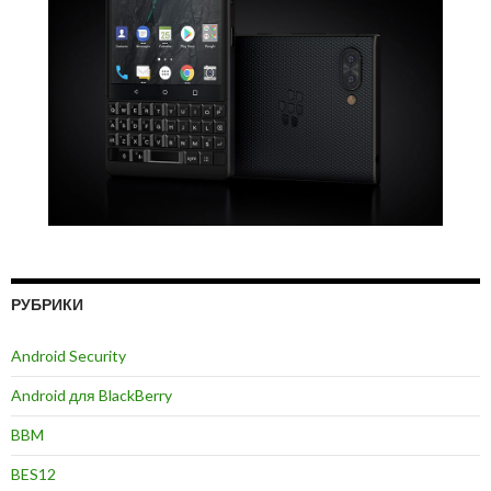
РУБРИКИ
Android Security
Android для BlackBerry
BBM
BES12