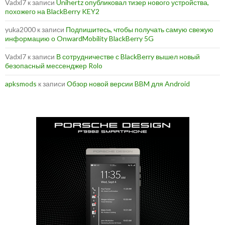
Vadxl7
к записи
Unihertz опубликовал тизер нового устройства,
похожего на BlackBerry KEY2
yuka2000
к записи
Подпишитесь, чтобы получать самую свежую
информацию о OnwardMobility BlackBerry 5G
Vadxl7
к записи
В сотрудничестве с BlackBerry вышел новый
безопасный мессенджер Rolo
apksmods
к записи
Обзор новой версии BBM для Android