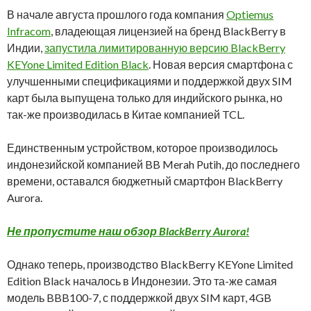
В начале августа прошлого года компания
Optiemus
Infracom
, владеющая лицензией на бренд BlackBerry в
Индии,
запустила лимитированную версию BlackBerry
KEYone Limited Edition Black
. Новая версия смартфона с
улучшенными спецификациями и поддержкой двух SIM
карт была выпущена только для индийского рынка, но
так-же производилась в Китае компанией TCL.
Единственным устройством, которое производилось
индонезийской компанией BB Merah Putih, до последнего
времени, оставался бюджетный смартфон BlackBerry
Aurora.
Не пропустите наш обзор BlackBerry Aurora!
Однако теперь, производство BlackBerry KEYone Limited
Edition Black началось в Индонезии. Это та-же самая
модель BBB100-7, с поддержкой двух SIM карт, 4GB