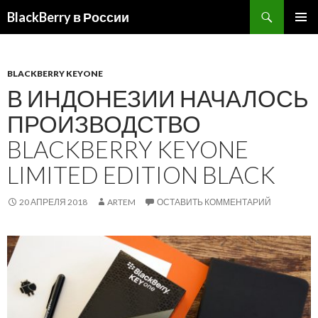
BlackBerry в России
ПЕРЕЙТИ
ОСНОВ
К
МЕНЮ
СОДЕРЖИМОМУ
BLACKBERRY KEYONE
В ИНДОНЕЗИИ НАЧАЛОСЬ
ПРОИЗВОДСТВО
BLACKBERRY KEYONE
LIMITED EDITION BLACK
20 АПРЕЛЯ 2018
ARTEM
ОСТАВИТЬ КОММЕНТАРИЙ