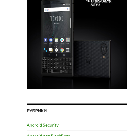
РУБРИКИ
Android Security
Android для BlackBerry