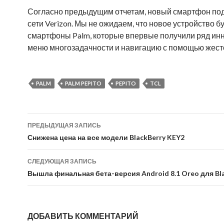
Согласно предыдущим отчетам, новый смартфон под
сети Verizon. Мы не ожидаем, что новое устройство 
смартфоны Palm, которые впервые получили ряд ин
меню многозадачности и навигацию с помощью жест
PALM
PALM PEPITO
PEPITO
TCL
Навигация
ПРЕДЫДУЩАЯ ЗАПИСЬ
по
Снижена цена на все модели BlackBerry KEY2
записям
СЛЕДУЮЩАЯ ЗАПИСЬ
Вышла финальная бета-версия Android 8.1 Oreo для Bl
ДОБАВИТЬ КОММЕНТАРИЙ