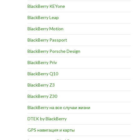
BlackBerry KEYone
BlackBerry Leap
BlackBerry Motion
BlackBerry Passport
BlackBerry Porsche Design
BlackBerry Priv
BlackBerry Q10
BlackBerry Z3
BlackBerry Z30
BlackBerry на все случаи жизни
DTEK by BlackBerry
GPS навигация и карты