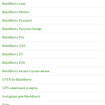
BlackBerry Leap
BlackBerry Motion
BlackBerry Passport
BlackBerry Porsche Design
BlackBerry Priv
BlackBerry Q10
BlackBerry Z3
BlackBerry Z30
BlackBerry на все случаи жизни
DTEK by BlackBerry
GPS навигация и карты
Instagram для BlackBerry
Palm