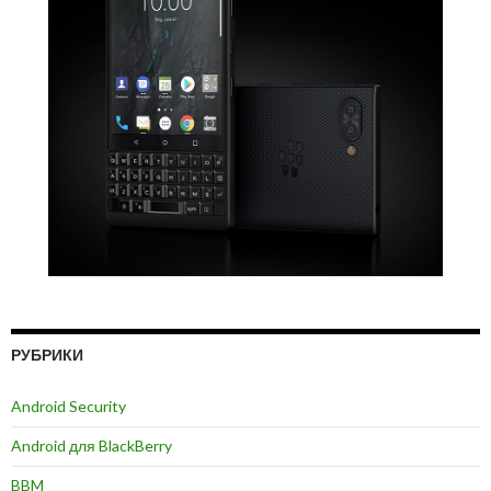
РУБРИКИ
Android Security
Android для BlackBerry
BBM