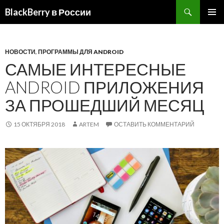
BlackBerry в России
ПЕРЕЙТИ
ОСНОВ
К
МЕНЮ
СОДЕРЖИМОМУ
НОВОСТИ
,
ПРОГРАММЫ ДЛЯ ANDROID
САМЫЕ ИНТЕРЕСНЫЕ
ANDROID ПРИЛОЖЕНИЯ
ЗА ПРОШЕДШИЙ МЕСЯЦ
15 ОКТЯБРЯ 2018
ARTEM
ОСТАВИТЬ КОММЕНТАРИЙ