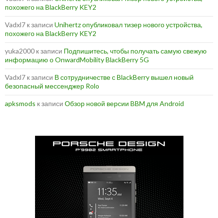
похожего на BlackBerry KEY2
Vadxl7
к записи
Unihertz опубликовал тизер нового устройства,
похожего на BlackBerry KEY2
yuka2000
к записи
Подпишитесь, чтобы получать самую свежую
информацию о OnwardMobility BlackBerry 5G
Vadxl7
к записи
В сотрудничестве с BlackBerry вышел новый
безопасный мессенджер Rolo
apksmods
к записи
Обзор новой версии BBM для Android