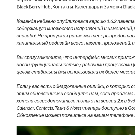
BlackBerry Hub, Контакты, Календарь и Заметки Bla
Команда недавно опубликовала версию 1.6.2 пакета
содержащую множество исправлений и изменений, 
спасибо! Не пропуская ритм, мы теперь предостав
капитальный редизайн всего пакета приложений, 
Вы сразу заметите, что интерфейс многих приложе
новой функциональностью / рабочими процессами (и
целом стабильны (мы использовали их более месяца
Если у вас есть обнаруженные ошибки, о которых со
этим обновлением и сообщите нам, если проблема 
хотели сосредоточиться только на версии 2.x в бу
Calendar, Contacts, Tasks & Notes) теперь доступно в
Обновление может появиться на вашем телефоне в