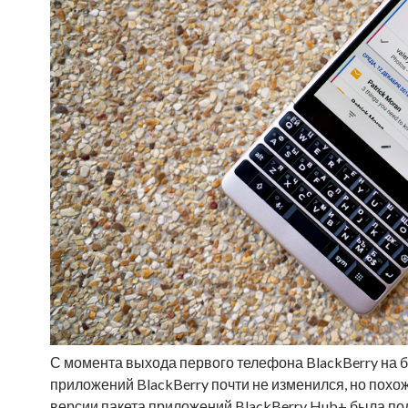
С момента выхода первого телефона BlackBerry на ба
приложений BlackBerry почти не изменился, но похож
версии пакета приложений BlackBerry Hub+ была по