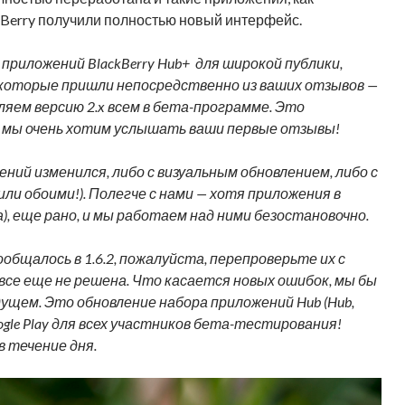
ckBerry получили полностью новый интерфейс.
 приложений BlackBerry Hub+ для широкой публики,
которые пришли непосредственно из ваших отзывов —
ляем версию 2.x всем в бета-программе. Это
и мы очень хотим услышать ваши первые отзывы!
ний изменился, либо с визуальным обновлением, либо с
ли обоими!). Полегче с нами — хотя приложения в
), еще рано, и мы работаем над ними безостановочно.
общалось в 1.6.2, пожалуйста, перепроверьте их с
все еще не решена. Что касается новых ошибок, мы бы
дущем. Это обновление набора приложений Hub (Hub,
 Google Play для всех участников бета-тестирования!
 течение дня.