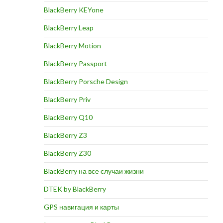
BlackBerry KEYone
BlackBerry Leap
BlackBerry Motion
BlackBerry Passport
BlackBerry Porsche Design
BlackBerry Priv
BlackBerry Q10
BlackBerry Z3
BlackBerry Z30
BlackBerry на все случаи жизни
DTEK by BlackBerry
GPS навигация и карты