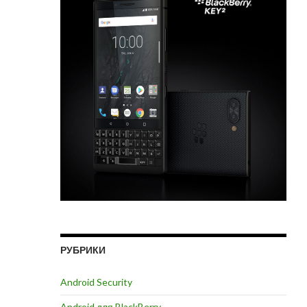
РУБРИКИ
Android Security
Android для BlackBerry