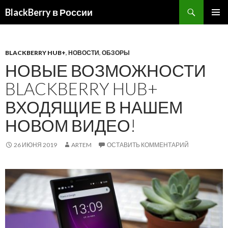
BlackBerry в России
ПЕРЕЙТИ
ОСНОВ
К
МЕНЮ
СОДЕРЖИМОМУ
BLACKBERRY HUB+
,
НОВОСТИ
,
ОБЗОРЫ
НОВЫЕ ВОЗМОЖНОСТИ
BLACKBERRY HUB+
ВХОДЯЩИЕ В НАШЕМ
НОВОМ ВИДЕО!
26 ИЮНЯ 2019
ARTEM
ОСТАВИТЬ КОММЕНТАРИЙ