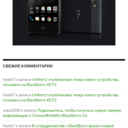
СВЕЖИЕ КОММЕНТАРИИ
Vadxl7
к записи
Unihertz опубликовал тизер нового устройства,
похожего на BlackBerry KEY2
Vadxl7
к записи
Unihertz опубликовал тизер нового устройства,
похожего на BlackBerry KEY2
yuka2000
к записи
Подпишитесь, чтобы получать самую свежую
информацию о OnwardMobility BlackBerry 5G
Vadxl7
к записи
В сотрудничестве с BlackBerry вышел новый