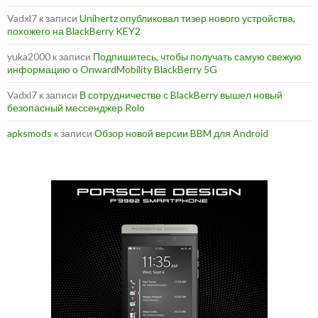
Vadxl7
к записи
Unihertz опубликовал тизер нового устройства,
похожего на BlackBerry KEY2
yuka2000
к записи
Подпишитесь, чтобы получать самую свежую
информацию о OnwardMobility BlackBerry 5G
Vadxl7
к записи
В сотрудничестве с BlackBerry вышел новый
безопасный мессенджер Rolo
apksmods
к записи
Обзор новой версии BBM для Android