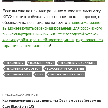
Если вы еще не приняли решение о покупке BlackBerry
KEY2 и хотите избежать всех неприятных сюрпризов, то
обращаем ваше внимание на то, что
в нашем магазине
вы можете купить сертифицированный для российского
рынка смартфон BlackBerry KEY2 с заводской русской
клавиатурой и гарантией производителя, в дополнение к
гарантии нашего магазина
!
BLACKBERRY
BLACKBERRY KEY2
BLACKBERRY KEY2 КУПИТЬ
BLACKBERRY KEY2 ОБЗОР
BLACKBERRY KEY2 ОТЗЫВЫ
BLACKBERRY KEY3
KEY2
ОБЗОР BLACKBERRY KEY2
Навигация
ПРЕДЫДУЩАЯ ЗАПИСЬ
по
Как синхронизировать контакты Google с устройством на
базе BlackBerry 10?