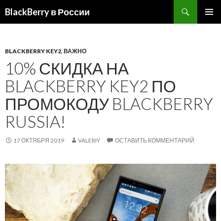
BlackBerry в России
ПЕРЕЙТИ
ОСНОВ
К
МЕНЮ
СОДЕРЖИМОМУ
BLACKBERRY KEY2
,
ВАЖНО
10% СКИДКА НА
BLACKBERRY KEY2 ПО
ПРОМОКОДУ BLACKBERRY
RUSSIA!
17 ОКТЯБРЯ 2019
VALERIY
ОСТАВИТЬ КОММЕНТАРИЙ