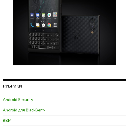
РУБРИКИ
Android Security
Android для BlackBerry
BBM