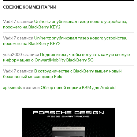
СВЕЖИЕ КОММЕНТАРИИ
Vadxl7
к записи
Unihertz опубликовал тизер нового устройства,
похожего на BlackBerry KEY2
Vadxl7
к записи
Unihertz опубликовал тизер нового устройства,
похожего на BlackBerry KEY2
yuka2000
к записи
Подпишитесь, чтобы получать самую свежую
информацию о OnwardMobility BlackBerry 5G
Vadxl7
к записи
В сотрудничестве с BlackBerry вышел новый
безопасный мессенджер Rolo
apksmods
к записи
Обзор новой версии BBM для Android