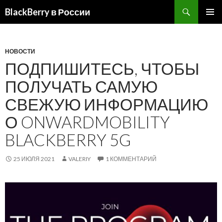
BlackBerry в России
ПЕРЕЙТИ
ОСНОВ
К
МЕНЮ
СОДЕРЖИМОМУ
НОВОСТИ
ПОДПИШИТЕСЬ, ЧТОБЫ
ПОЛУЧАТЬ САМУЮ
СВЕЖУЮ ИНФОРМАЦИЮ
О ONWARDMOBILITY
BLACKBERRY 5G
25 ИЮЛЯ 2021
VALERIY
1 КОММЕНТАРИЙ