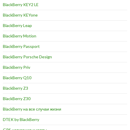
BlackBerry KEY2 LE
BlackBerry KEYone
BlackBerry Leap
BlackBerry Motion
BlackBerry Passport
BlackBerry Porsche Design
BlackBerry Priv
BlackBerry Q10
BlackBerry Z3
BlackBerry Z30
BlackBerry на все случаи жизни
DTEK by BlackBerry
GPS навигация и карты