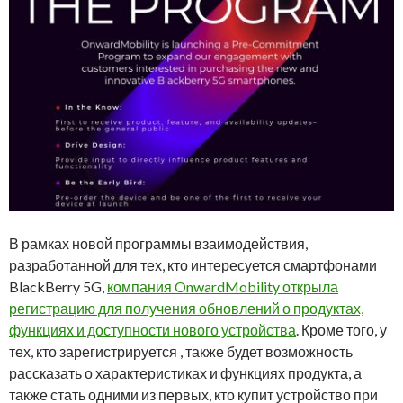
В рамках новой программы взаимодействия,
разработанной для тех, кто интересуется смартфонами
BlackBerry 5G,
компания OnwardMobility открыла
регистрацию для получения обновлений о продуктах,
функциях и доступности нового устройства
. Кроме того, у
тех, кто зарегистрируется , также будет возможность
рассказать о характеристиках и функциях продукта, а
также стать одними из первых, кто купит устройство при