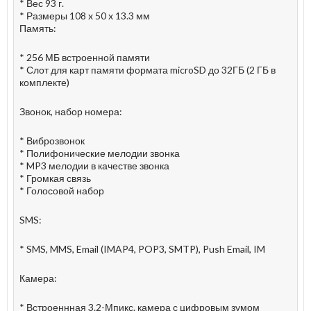
* Вес 93 г.
* Размеры 108 x 50 x 13.3 мм
Память:
* 256 МБ встроенной памяти
* Слот для карт памяти формата microSD до 32ГБ (2 ГБ в
комплекте)
Звонок, набор номера:
* Виброзвонок
* Полифонические мелодии звонка
* MP3 мелодии в качестве звонка
* Громкая связь
* Голосовой набор
SMS:
* SMS, MMS, Email (IMAP4, POP3, SMTP), Push Email, IM
Камера:
* Встроеннная 3.2-Мпикс. камера с цифровым зумом