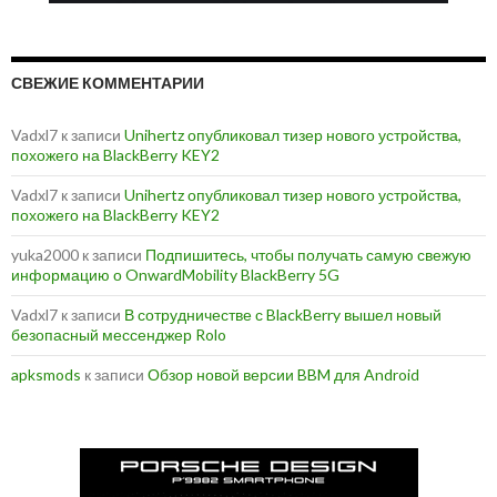
СВЕЖИЕ КОММЕНТАРИИ
Vadxl7
к записи
Unihertz опубликовал тизер нового устройства,
похожего на BlackBerry KEY2
Vadxl7
к записи
Unihertz опубликовал тизер нового устройства,
похожего на BlackBerry KEY2
yuka2000
к записи
Подпишитесь, чтобы получать самую свежую
информацию о OnwardMobility BlackBerry 5G
Vadxl7
к записи
В сотрудничестве с BlackBerry вышел новый
безопасный мессенджер Rolo
apksmods
к записи
Обзор новой версии BBM для Android