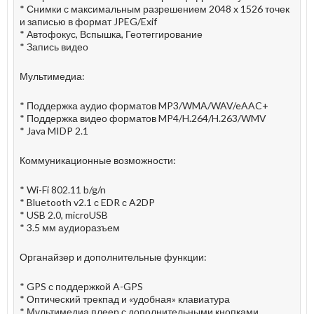
* Снимки с максимальным разрешением 2048 x 1526 точек
и записью в формат JPEG/Exif
* Автофокус, Вспышка, Геотеггирование
* Запись видео
Мультимедиа:
* Поддержка аудио форматов MP3/WMA/WAV/eAAC+
* Поддержка видео форматов MP4/H.264/H.263/WMV
* Java MIDP 2.1
Коммуникационные возможности:
* Wi-Fi 802.11 b/g/n
* Bluetooth v2.1 с EDR с A2DP
* USB 2.0, microUSB
* 3.5 мм аудиоразъем
Органайзер и дополнительные функции:
* GPS с поддержкой A-GPS
* Оптический трекпад и «удобная» клавиатура
* Мультимедиа плеер с дополнительными кнопками