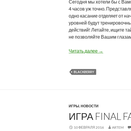
Сегодня мы хотели бы с Вами
4 часов уж точно. Представ
одно касание отделяет от на
уровней будут тренировочным
действий! Летайте, ищите та
не позволяйте Вашим глазам 
На этой неделе
Читать далее
→
BLACKBERRY
ИГРЫ
,
НОВОСТИ
ИГРА FINAL 
10 ФЕВРАЛЯ 2016
ARTEM