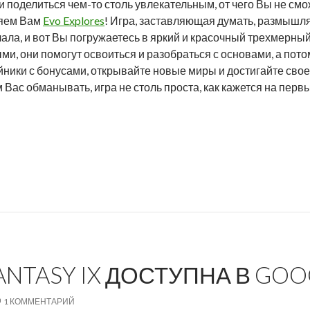
 поделиться чем-то столь увлекательным, от чего Вы не смо
ляем Вам
Evo Explores
! Игра, заставляющая думать, размышля
чала, и вот Вы погружаетесь в яркий и красочный трехмерны
и, они помогут освоиться и разобраться с основами, а пото
йники с бонусами, открывайте новые миры и достигайте свое
Вас обманывать, игра не столь проста, как кажется на первы
 в BlackBerry World: поговорим с создателем Evo Explores
FANTASY IX ДОСТУПНА В GOO
1 КОММЕНТАРИЙ