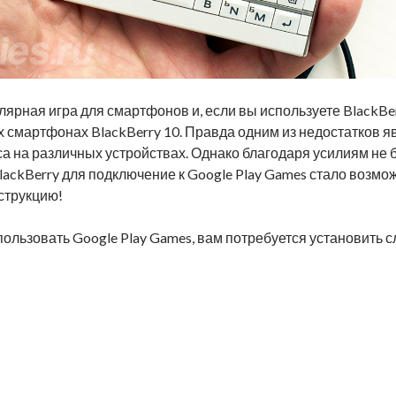
улярная игра для смартфонов и, если вы используете BlackBer
ех смартфонах BlackBerry 10. Правда одним из недостатков 
а на различных устройствах. Однако благодаря усилиям не б
ackBerry для подключение к Google Play Games стало возмож
струкцию!
спользовать Google Play Games, вам потребуется установить
вой прогресс в Clash of Clans на BlackBerry 10