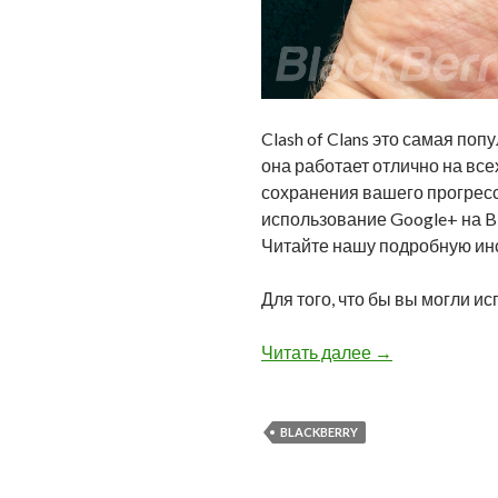
Clash of Clans это самая поп
она работает отлично на вс
сохранения вашего прогресс
использование Google+ на Bl
Читайте нашу подробную ин
Для того, что бы вы могли и
Как сохранить с
Читать далее
→
BLACKBERRY