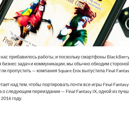
 нас прибавилось работы, и поскольку смартфоны BlackBerry
бизнес задач и коммуникации, мы обычно обходим стороной
огли пропустить — компания Square Enix выпустила Final Fantas
отает над тем, чтобы портировать почти все игры Final Fanta
 о следующем переиздании — Final Fantasy IX, одной из лучши
 2016 году.
asy IX доступна в Google Play