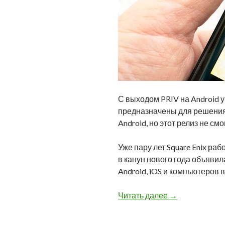
С выходом PRIV на Android у
предназначены для решения 
Android, но этот релиз не см
Уже пару лет Square Enix раб
в канун нового года объявила
Android, iOS и компьютеров в
Игра Final Fant
Читать далее
→