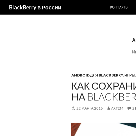
ПЕРЕЙТИ К С
BlackBerry в России
КОНТАКТЫ
А
И
ANDROID ДЛЯ BLACKBERRY
,
ИГРЫ
КАК СОХРАНИ
НА BLACKBER
22 МАРТА 2016
ARTEM
2